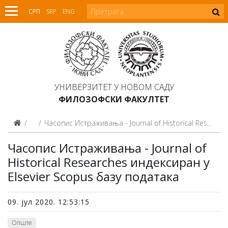
СРП
SRP
ENG
УНИВЕРЗИТЕТ У НОВОМ САДУ
ФИЛОЗОФСКИ ФАКУЛТЕТ
Вести
Чaсoпис Истрaживaњa - Journal of Historical Researches индeксирaн у Elsevier Scopus бaзу пoдaтaкa
Чaсoпис Истрaживaњa - Journal of
Historical Researches индeксирaн у
Elsevier Scopus бaзу пoдaтaкa
09. јул 2020. 12:53:15
Опште