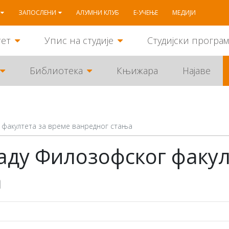
ЗАПОСЛЕНИ
АЛУМНИ КЛУБ
Е-УЧЕЊЕ
МЕДИЈИ
тет
Упис на студије
Студијски програ
Библиотека
Књижара
Најаве
факултета за време ванредног стања
ду Филозофског факул
а