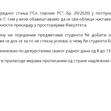
едног стања ("Сл. гласник РС", бр. 29/2020) у потпу
. С тим у вези обавештавамо да се сви облици наставе
вности прекидају у просторијама Факултета.
ину на појединим предметима студенти ће добити о
е се док се за то не стекну услови, о чему ће студент
низован по дежурствима сваког радног дана од 8 до 13 
ти прилагоде мерама прописаним од стране надлежних о