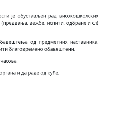
ности је обустављен рад високошколских
 (предвања, вежбе, испити, одбране и сл)
бавештења од предметних наставника.
и бити благовремено обавештени.
часова.
ргана и да раде од куће.