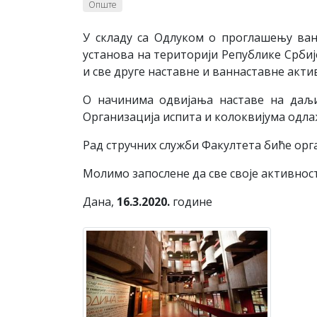
Опште
У складу са Одлуком о проглашењу ванр
установа на територији Републике Србије
и све друге наставне и ваннаставне акти
О начинима одвијања наставе на даљ
Организација испита и колоквијума одлаж
Рад стручних служби Факултета биће орга
Молимо запослене да све своје активнос
Дана,
16.3.2020.
године