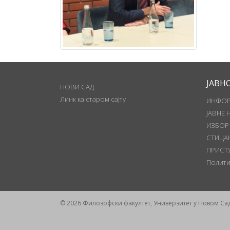
ЈАВН
НОВИ САД
Линк ка старом сајту
ИНФОР
ЈАВНЕ 
ИЗБОР
СТИЦА
ПРИСТ
Полити
© 2026 Филозофски факултет, Универзитет у Новом Са