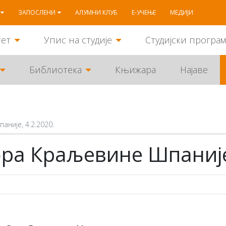
ЗАПОСЛЕНИ
АЛУМНИ КЛУБ
Е-УЧЕЊЕ
МЕДИЈИ
тет
Упис на студије
Студијски програ
Библиотека
Књижара
Најаве
није, 4.2.2020.
ра Краљевине Шпаније,