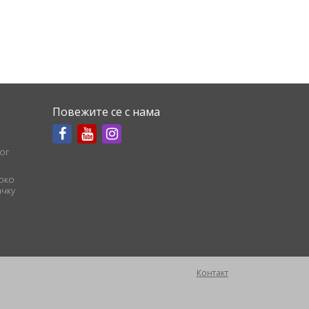
Повежите се с нама
ог
соко
чку
Контакт