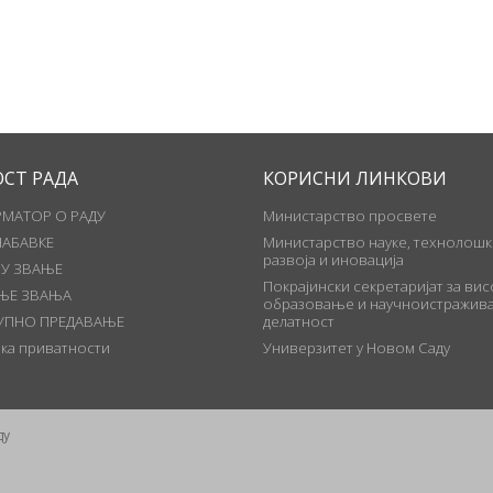
ОСТ РАДА
КОРИСНИ ЛИНКОВИ
МАТОР О РАДУ
Министарство просвете
НАБАВКЕ
Министарство науке, технолошк
развоја и иновација
 У ЗВАЊЕ
Покрајински секретаријат за ви
ЊЕ ЗВАЊА
образовање и научноистражива
УПНО ПРЕДАВАЊЕ
делатност
ка приватности
Универзитет у Новом Саду
ду