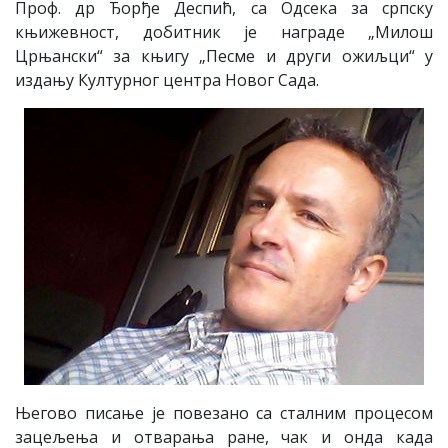
Проф. др Ђорђе Деспић, са Одсека за српску
књижевност, добитник је награде „Милош
Црњански“ за књигу „Песме и други ожиљци“ у
издању Културног центра Новог Сада.
Његово писање је повезано са сталним процесом
зацељења и отварања ране, чак и онда када