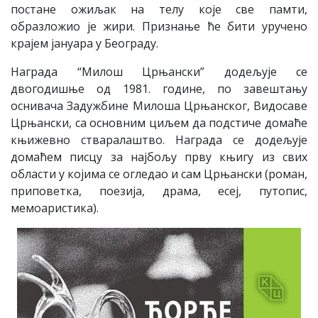
постане ожиљак на телу које све памти,
образложио је жири. Признање ће бити уручено
крајем јануара у Београду.
Награда “Милош Црњански” додељује се
двогодишње од 1981. године, по завештању
оснивача Задужбине Милоша Црњанског, Видосаве
Црњански, са основним циљем да подстиче домаће
књижевно стваралаштво. Награда се додељује
домаћем писцу за најбољу прву књигу из свих
области у којима се огледао и сам Црњански (роман,
приповетка, поезија, драма, есеј, путопис,
мемоаристика).