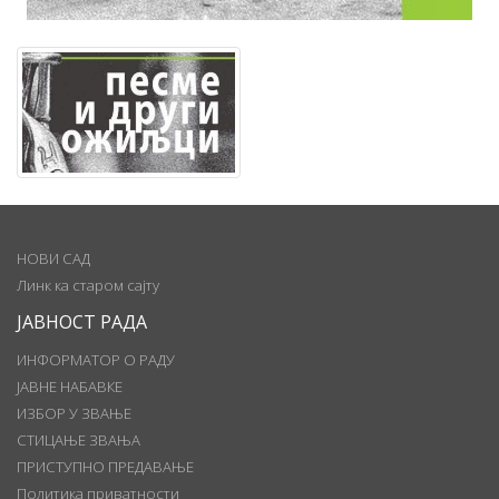
НОВИ САД
Линк ка старом сајту
ЈАВНОСТ РАДА
ИНФОРМАТОР О РАДУ
ЈАВНЕ НАБАВКЕ
ИЗБОР У ЗВАЊЕ
СТИЦАЊЕ ЗВАЊА
ПРИСТУПНО ПРЕДАВАЊЕ
Политика приватности