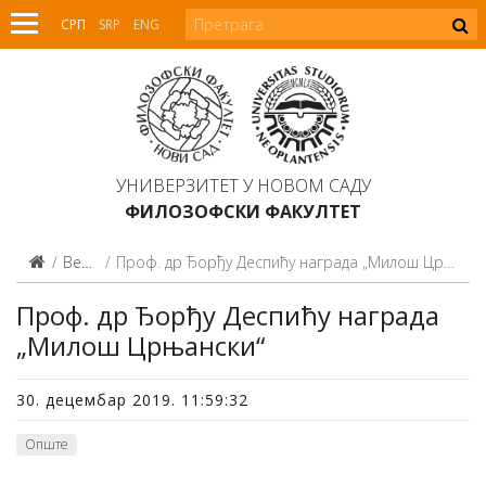
СРП
SRP
ENG
УНИВЕРЗИТЕТ У НОВОМ САДУ
ФИЛОЗОФСКИ ФАКУЛТЕТ
Вести
Проф. др Ђорђу Деспићу награда „Милош Црњански“
Проф. др Ђорђу Деспићу награда
„Милош Црњански“
30. децембар 2019. 11:59:32
Опште