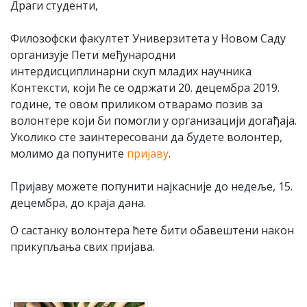
Драги студенти,
Филозофски факултет Универзитета у Новом Саду
организује Пети међународни
интердисциплинарни скуп младих научника
Контексти, који ће се одржати 20. децембра 2019.
године, те овом приликом отварамо позив за
волонтере који би помогли у организацији догађаја.
Уколико сте заинтересовани да будете волонтер,
молимо да попуните
пријаву
.
Пријаву можете попунити најкасније до недеље, 15.
децембра, до краја дана.
О састанку волонтера ћете бити обавештени након
прикупљања свих пријава.