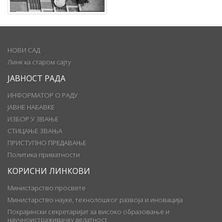
НОВИ САД
Линк ка старом сајту
ЈАВНОСТ РАДА
ИНФОРМАТОР О РАДУ
ЈАВНЕ НАБАВКЕ
ИЗБОР У ЗВАЊЕ
СТИЦАЊЕ ЗВАЊА
ПРИСТУПНО ПРЕДАВАЊЕ
Политика приватности
КОРИСНИ ЛИНКОВИ
Министарство просвете
Министарство науке, технолошког развоја и иновација
Покрајински секретаријат за високо образовање и
научноистраживачку делатност