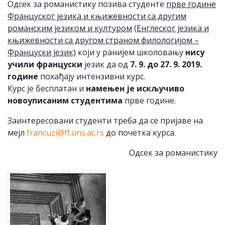
Одсек за романистику позива студенте
прве године
Француског језика и књижевности са другим
романским језиком и културом
(
Енглеског језика и
књижевности са другом страном филологијом –
Француски језик)
који у ранијем школовању
нису
учили француски
језик да од
7. 9. до 27. 9. 2019.
године
похађају интензивни курс.
Курс је бесплатан и
намењен је искључиво
новоуписаним студентима
прве године.
Заинтересовани студенти треба да се пријаве на
мејл
francuzi@ff.uns.ac.rs
до почетка курса.
Одсек за романистику