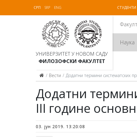
СРП
SRP
ENG
СТУДЕНТИ
Факул
Наука
УНИВЕРЗИТЕТ У НОВОМ САДУ
ФИЛОЗОФСКИ ФАКУЛТЕТ
Вести
Додатни термини систематских прег
Додатни термини 
III године основн
03. јун 2019. 13:20:08