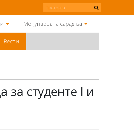
ми
Међународна сарадња
Вести
 за студенте I и