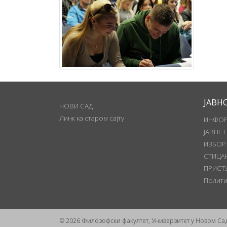
ЈАВН
НОВИ САД
Линк ка старом сајту
ИНФОР
ЈАВНЕ 
ИЗБОР
СТИЦА
ПРИСТ
Полити
© 2026 Филозофски факултет, Универзитет у Новом Са