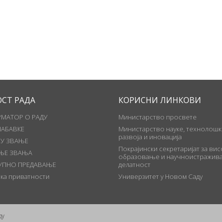
ОСТ РАДА
КОРИСНИ ЛИНКОВИ
МАТОР О РАДУ
Министарство просвете
НАБАВКЕ
Министарство науке, технолошк
развоја и иновација
 У ЗВАЊЕ
Покрајински секретаријат за ви
ЊЕ ЗВАЊА
образовање и научноистражива
УПНО ПРЕДАВАЊЕ
делатност
ка приватности
Универзитет у Новом Саду
ду