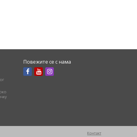
Повежите се с нама
ог
соко
чку
Контакт