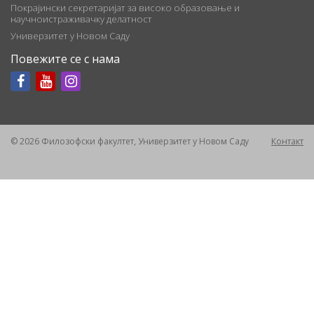
Покрајински секретаријат за високо образовање и
научноистраживачку делатност
Универзитет у Новом Саду
Повежите се с нама
© 2026 Филозофски факултет, Универзитет у Новом Саду
Контакт