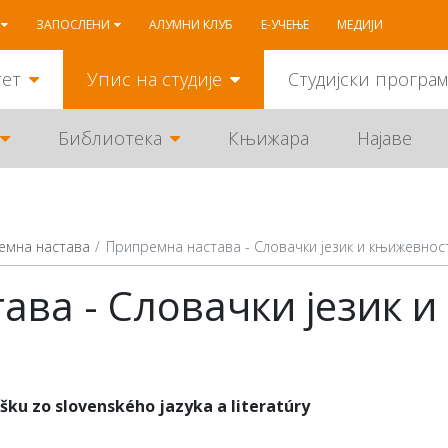
ЗАПОСЛЕНИ
АЛУМНИ КЛУБ
Е-УЧЕЊЕ
МЕДИЈИ
тет
Упис на студије
Студијски програ
Библиотека
Књижара
Најаве
емна настава
Припремна настава - Словачки језик и књижевнос
ва - Словачки језик и
úšku zo slovenského jazyka a literatúry