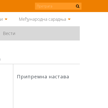
ми
Међународна сарадња
Вести
т
Припремна настава