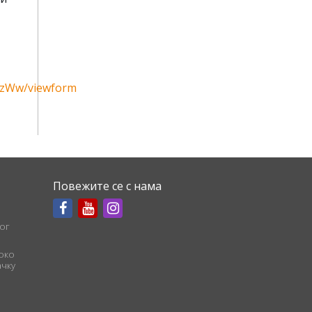
WzWw/viewform
Повежите се с нама
ог
соко
чку