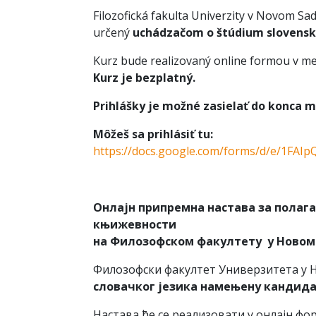
Filozofická fakulta Univerzity v Novom Sa
určený
uchádzačom o štúdium slovenské
Kurz bude realizovaný online formou v me
Kurz je bezplatný.
Prihlášky je možné zasielať do konca 
Môžeš sa prihlásiť tu:
https://docs.google.com/forms/d/e/1
Онлајн припремна настава за полага
књижевности
на Филозофском факултету у Новом
Филозофски факултет Универзитета у 
словачког језика намењену кандида
Настава ће се реализовати у онлајн фо