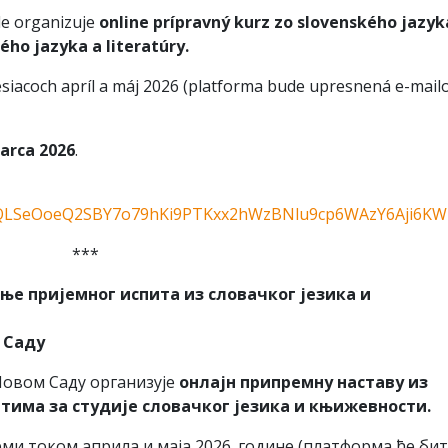
de organizuje
online prípravný kurz zo slovenského jazyk
ho jazyka a literatúry.
siacoch apríl a máj 2026 (platforma bude upresnená e-mail
marca 2026
.
FAIpQLSeOoeQ2SBY7o79hKi9PTKxx2hWzBNlu9cp6WAzY6Aji6K
***
ње пријемног испита из словачког језика и
 Саду
Новом Саду организује
онлајн припремну наставу из
тима за студије словачког језика и књижевности.
рми током априла и маја 2026. године (платформа ће би