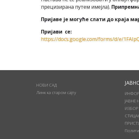
прецизирана путем имејла).
Припремна
Пријаве је могуће слати до краја мар
Пријави се:
https://docs.google.com/forms/d/e/1
ЈАВН
НОВИ САД
Линк ка старом сајту
ИНФОР
ЈАВНЕ 
ИЗБОР
СТИЦА
ПРИСТ
Полити