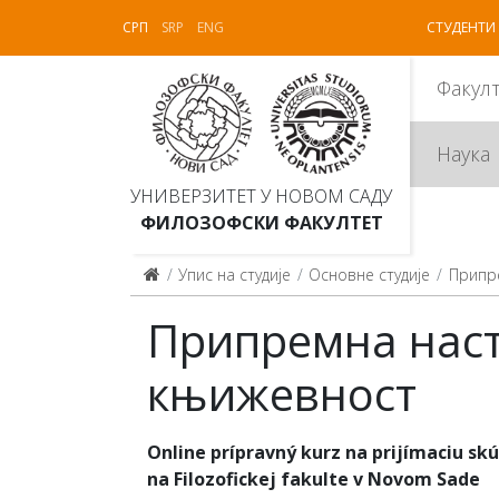
СРП
SRP
ENG
СТУДЕНТИ
Факул
Наука
УНИВЕРЗИТЕТ У НОВОМ САДУ
ФИЛОЗОФСКИ ФАКУЛТЕТ
Упис на студије
Основне студије
Припр
Припремна наста
књижевност
Online prípravný kurz na prijímaciu sk
na Filozofickej fakulte v Novom Sade