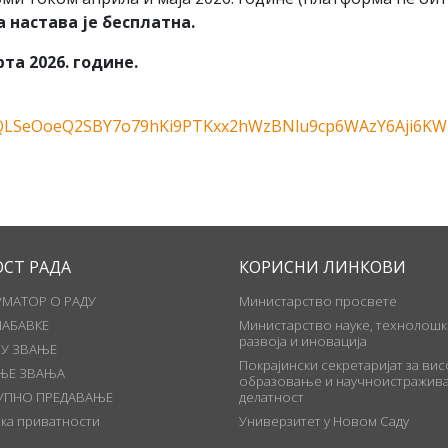
 настава је бесплатна.
та 2026. године.
FAIpQLSeOoeQ2SBY7o79hKi9PTKxx2hWzBNlu9cp6WAzY6Aji6K
ОСТ РАДА
КОРИСНИ ЛИНКОВИ
МАТОР О РАДУ
Министарство просвете
НАБАВКЕ
Министарство науке, технолошк
развоја и иновација
 У ЗВАЊЕ
Покрајински секретаријат за ви
ЊЕ ЗВАЊА
образовање и научноистражива
УПНО ПРЕДАВАЊЕ
делатност
ка приватности
Универзитет у Новом Саду