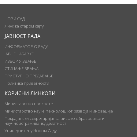
НОВИ САД
Линк ка старом сајту
ЈАВНОСТ РАДА
ИНФОРМАТОР О РАДУ
ЈАВНЕ НАБАВКЕ
ИЗБОР У ЗВАЊЕ
СТИЦАЊЕ ЗВАЊА
ПРИСТУПНО ПРЕДАВАЊЕ
Политика приватности
КОРИСНИ ЛИНКОВИ
Министарство просвете
Министарство науке, технолошког развоја и иновација
Покрајински секретаријат за високо образовање и
научноистраживачку делатност
Универзитет у Новом Саду