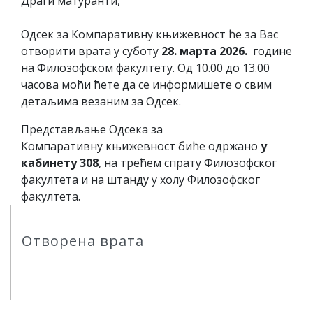
Драги матуранти,
Одсек за Компаративну књижевност ће за Вас
отворити врата у суботу
28. марта 2026.
године
на Филозофском факултету. Од 10.00 до 13.00
часова моћи ћете да се информишете о свим
детаљима везаним за Одсек.
Представљање Одсека за
Компаративну књижевност биће одржано
у
кабинету 308
, на трећем спрату Филозофског
факултета и на штанду у холу Филозофског
факултета.
Отворена врата