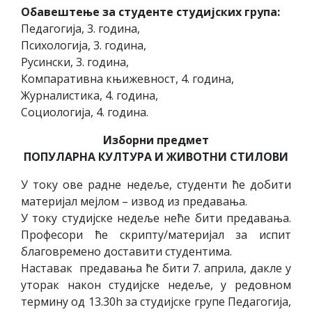
Обавештење за студенте студијских група:
Педагогија, 3. година,
Психологија, 3. година,
Русински, 3. година,
Компаративна књижевност, 4. година,
Журналистика, 4. година,
Социологија, 4. година.
Изборни предмет
ПОПУЛАРНА КУЛТУРА И ЖИВОТНИ СТИЛОВИ
У току ове радне недеље, студенти ће добити
материјал мејлом – извод из предавања.
У току студијске недеље неће бити предавања.
Професори ће скрипту/материјал за испит
благовремено доставити студентима.
Наставак предавања ће бити 7. априла, дакле у
уторак након студијске недеље, у редовном
термину од 13.30h за студијске групе Педагогија,