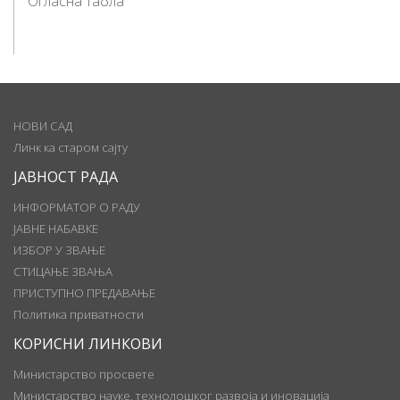
Огласна табла
НОВИ САД
Линк ка старом сајту
ЈАВНОСТ РАДА
ИНФОРМАТОР О РАДУ
ЈАВНЕ НАБАВКЕ
ИЗБОР У ЗВАЊЕ
СТИЦАЊЕ ЗВАЊА
ПРИСТУПНО ПРЕДАВАЊЕ
Политика приватности
КОРИСНИ ЛИНКОВИ
Министарство просвете
Министарство науке, технолошког развоја и иновација