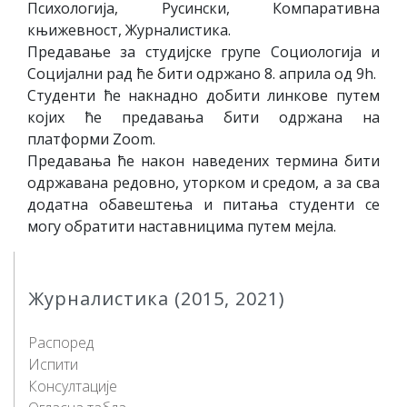
Психологија, Русински, Компаративна
књижевност, Журналистика.
Предавање за студијске групе Социологија и
Социјални рад ће бити одржано 8. априла од 9h.
Студенти ће накнадно добити линкове путем
којих ће предавања бити одржана на
платформи Zoom.
Предавања ће након наведених термина бити
одржавана редовно, уторком и средом, а за сва
додатна обавештења и питања студенти се
могу обратити наставницима путем мејла.
Журналистика (2015, 2021)
Распоред
Испити
Консултације