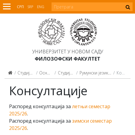
СРП
SRP
ENG
УНИВЕРЗИТЕТ У НОВОМ САДУ
ФИЛОЗОФСКИ ФАКУЛТЕТ
Студијски програми
Основне студије
Студијски програми
Румунски језик и књижевност (2015)
Консултације
Консултације
Распоред консултација за
летњи семестар
2025/26
.
Распоред консултација за
зимски семестар
2025/26
.