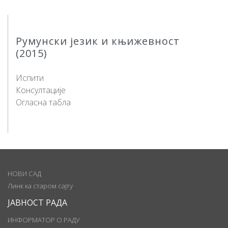
Румунски језик и књижевност
(2015)
Испити
Консултације
Огласна табла
НОВИ САД
Линк ка старом сајту
ЈАВНОСТ РАДА
ИНФОРМАТОР О РАДУ