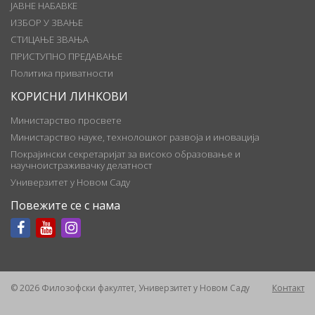
ЈАВНЕ НАБАВКЕ
ИЗБОР У ЗВАЊЕ
СТИЦАЊЕ ЗВАЊА
ПРИСТУПНО ПРЕДАВАЊЕ
Политика приватности
КОРИСНИ ЛИНКОВИ
Министарство просвете
Министарство науке, технолошког развоја и иновација
Покрајински секретаријат за високо образовање и
научноистраживачку делатност
Универзитет у Новом Саду
Повежите се с нама
© 2026 Филозофски факултет, Универзитет у Новом Саду
Контакт