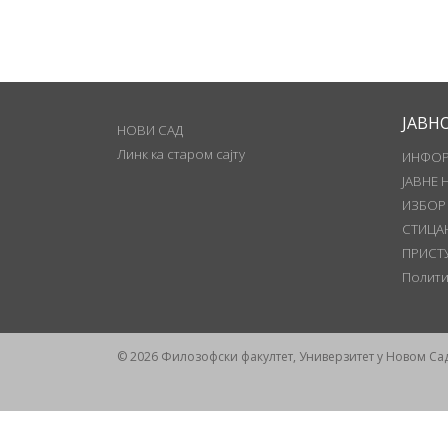
ЈАВН
НОВИ САД
Линк ка старом сајту
ИНФОР
ЈАВНЕ 
ИЗБОР
СТИЦА
ПРИСТ
Полити
© 2026 Филозофски факултет, Универзитет у Новом Са