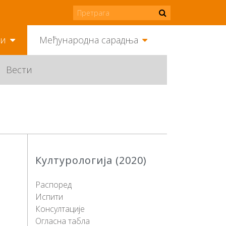
ми
Међународна сарадња
Вести
Културологија (2020)
Распоред
Испити
Консултације
Огласна табла