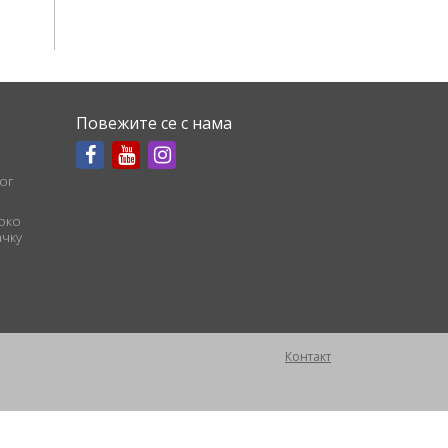
Повежите се с нама
ог
соко
чку
Контакт