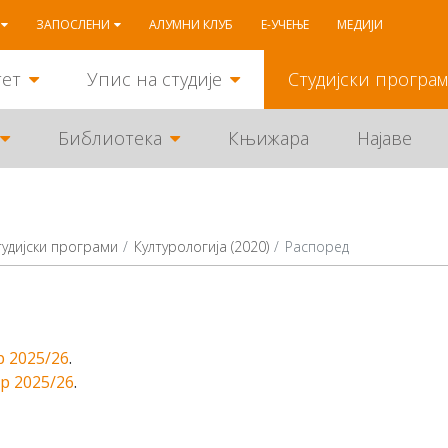
ЗАПОСЛЕНИ
АЛУМНИ КЛУБ
Е-УЧЕЊЕ
МЕДИЈИ
тет
Упис на студије
Студијски програ
Библиотека
Књижара
Најаве
тудијски програми
Културологија (2020)
Распоред
 2025/26
.
р 2025/26
.