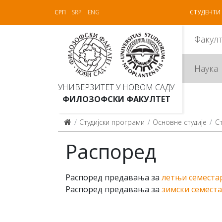
СРП
SRP
ENG
СТУДЕНТИ
Факул
Наука
УНИВЕРЗИТЕТ У НОВОМ САДУ
ФИЛОЗОФСКИ ФАКУЛТЕТ
Студијски програми
Основне студије
С
Распоред
Распоред предавања за
летњи семестар
Распоред предавања за
зимски семеста