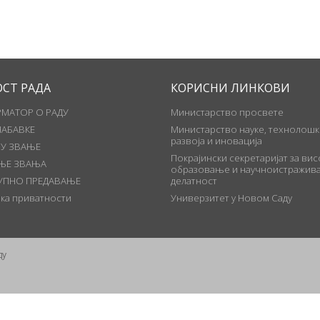
ОСТ РАДА
КОРИСНИ ЛИНКОВИ
МАТОР О РАДУ
Министарство просвете
НАБАВКЕ
Министарство науке, технолошк
развоја и иновација
 У ЗВАЊЕ
Покрајински секретаријат за ви
ЊЕ ЗВАЊА
образовање и научноистражива
УПНО ПРЕДАВАЊЕ
делатност
ка приватности
Универзитет у Новом Саду
ду