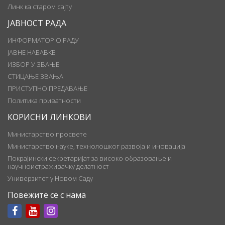
Линк ка старом сајту
ЈАВНОСТ РАДА
ИНФОРМАТОР О РАДУ
ЈАВНЕ НАБАВКЕ
ИЗБОР У ЗВАЊЕ
СТИЦАЊЕ ЗВАЊА
ПРИСТУПНО ПРЕДАВАЊЕ
Политика приватности
КОРИСНИ ЛИНКОВИ
Министарство просвете
Министарство науке, технолошког развоја и иновација
Покрајински секретаријат за високо образовање и
научноистраживачку делатност
Универзитет у Новом Саду
Повежите се с нама