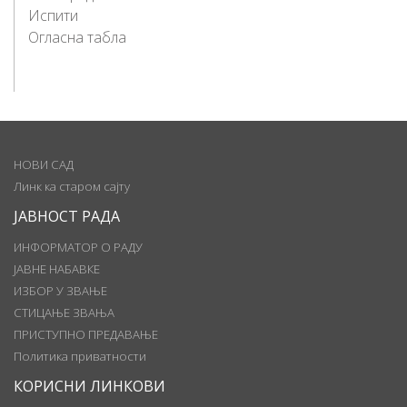
Испити
Огласна табла
НОВИ САД
Линк ка старом сајту
ЈАВНОСТ РАДА
ИНФОРМАТОР О РАДУ
ЈАВНЕ НАБАВКЕ
ИЗБОР У ЗВАЊЕ
СТИЦАЊЕ ЗВАЊА
ПРИСТУПНО ПРЕДАВАЊЕ
Политика приватности
КОРИСНИ ЛИНКОВИ