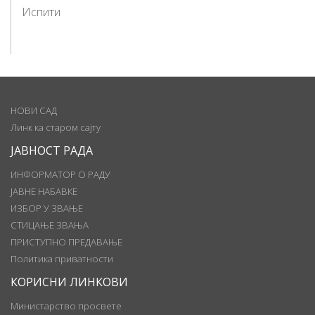
Испити
НОВИ САД
Линк ка старом сајту
ЈАВНОСТ РАДА
ИНФОРМАТОР О РАДУ
ЈАВНЕ НАБАВКЕ
ИЗБОР У ЗВАЊЕ
СТИЦАЊЕ ЗВАЊА
ПРИСТУПНО ПРЕДАВАЊЕ
Политика приватности
КОРИСНИ ЛИНКОВИ
Министарство просвете