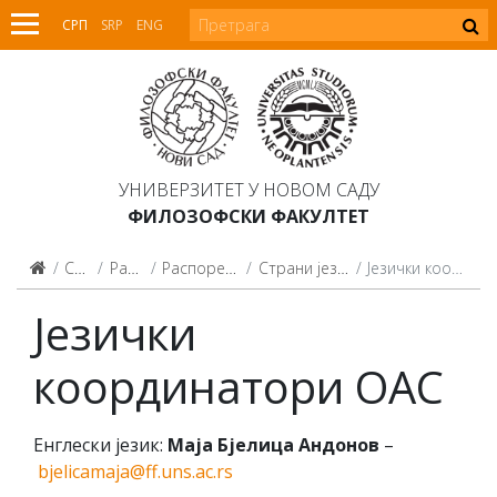
СРП
SRP
ENG
УНИВЕРЗИТЕТ У НОВОМ САДУ
ФИЛОЗОФСКИ ФАКУЛТЕТ
Студенти
Распореди
Распоред предавања
Страни језици по избору
Језички координатори ОАС
Језички
координатори ОАС
Енглески језик:
Маја Бјелица Андонов
–
bjelicamaja@ff.uns.ac.rs