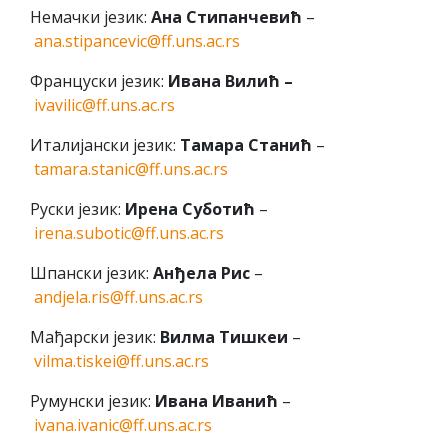
Немачки језик:
Ана Стипанчевић
–
ana.stipancevic@ff.uns.ac.rs
Француски језик:
Ивана Вилић –
ivavilic@ff.uns.ac.rs
Италијански језик:
Тамара Станић
–
tamara.stanic@ff.uns.ac.rs
Руски језик:
Ирена Суботић
–
irena.subotic@ff.uns.ac.rs
Шпански језик:
Анђела Рис
–
andjela.ris@ff.uns.ac.rs
Мађарски језик:
Вилма Тишкеи
–
vilma.tiskei@ff.uns.ac.rs
Румунски језик:
Ивана Иванић
–
ivana.ivanic@ff.uns.ac.rs