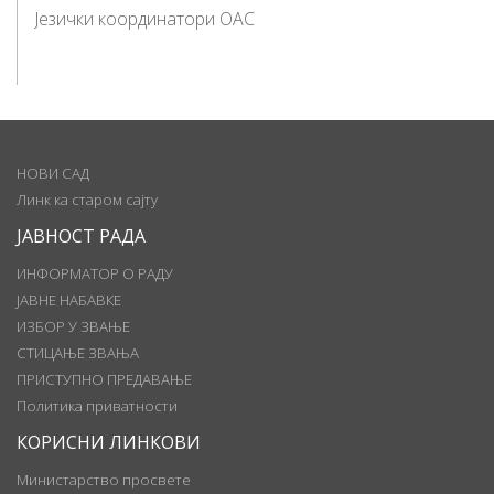
Језички координатори ОАС
НОВИ САД
Линк ка старом сајту
ЈАВНОСТ РАДА
ИНФОРМАТОР О РАДУ
ЈАВНЕ НАБАВКЕ
ИЗБОР У ЗВАЊЕ
СТИЦАЊЕ ЗВАЊА
ПРИСТУПНО ПРЕДАВАЊЕ
Политика приватности
КОРИСНИ ЛИНКОВИ
Министарство просвете