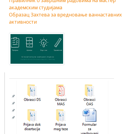
Правилник о завршним радовима на мастер
академским студијама
Образац Захтева за вредновање ваннаставних
активности