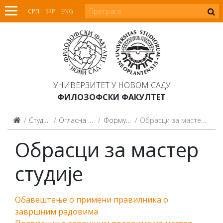
СРП
SRP
ENG
УНИВЕРЗИТЕТ У НОВОМ САДУ
ФИЛОЗОФСКИ ФАКУЛТЕТ
Студенти
Огласна табла
Формулари
Обрасци за мастер студије
Обрасци за мастер
студије
Обавештење о примени правилника о
завршним радовима