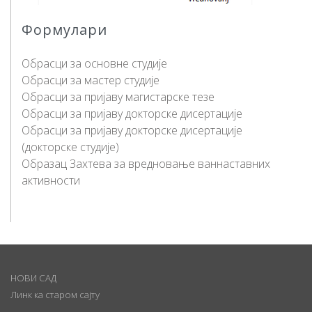
Формулари
Обрасци за основне студије
Обрасци за мастер студије
Обрасци за пријаву магистарске тезе
Обрасци за пријаву докторске дисертације
Обрасци за пријаву докторске дисертације
(докторске студије)
Образац Захтева за вредновање ваннаставних
активности
НОВИ САД
Линк ка старом сајту