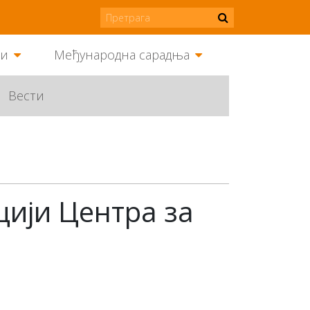
ми
Међународна сарадња
Вести
цији Центра за