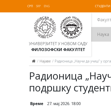
СРП
SRP
ENG
СТУДЕНТИ
Факул
Наука
УНИВЕРЗИТЕТ У НОВОМ САДУ
ФИЛОЗОФСКИ ФАКУЛТЕТ
Најаве
Радионица „Научи да учиш” у орг
Радионица „Науч
подршку студен
Време
27. мај 2026. 18:00