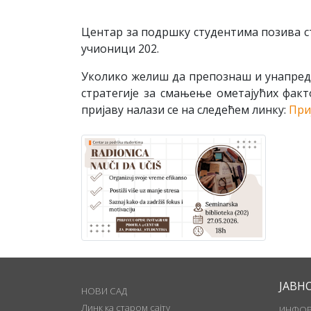
Центар за подршку студентима позива с
учионици 202.
Уколико желиш да препознаш и унапреди
стратегије за смањење ометајућих фак
пријаву налази се на следећем линку:
При
ЈАВН
НОВИ САД
Линк ка старом сајту
ИНФОР