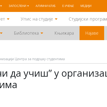
ЗАПОСЛЕНИ
АЛУМНИ КЛУБ
Е-УЧЕЊЕ
МЕДИЈИ
тет
Упис на студије
Студијски програ
Библиотека
Књижара
Најаве
анизацији Центра за подршку студентима
и да учиш” у организа
тима