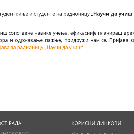
туденткиње и студенте на радионицу
„Научи да учиш
ш сопствене навике учења, ефикасније планираш врем
тора и одржавање пажње, придружи нам се. Пријава за
јава за радионицу „Научи да учиш”
ОСТ РАДА
КОРИСНИ ЛИНКОВИ
МАТОР О РАДУ
Министарство просвете