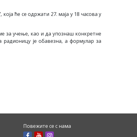
”
, која ће се одржати 27. маја у 18 часова у
е за учење, као и да упознаш конкретне
 радионицу је обавезна, а формулар за
Повежите се с нама