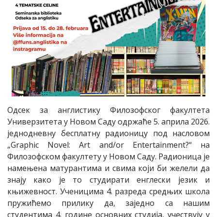
Одсек за англистику Филозофског факултета
Универзитета у Новом Саду одржаће 5. априла 2026.
једнодневну бесплатну радионицу под насловом
„Graphic Novel: Art and/or Entertainment?“ на
Филозофском факултету у Новом Саду. Радионица је
намењена матурантима и свима који би желели да
знају како је то студирати енглески језик и
књижевност. Ученицима 4. разреда средњих школа
пружићемо прилику да, заједно са нашим
студентима 4. године основних студија, учествују у