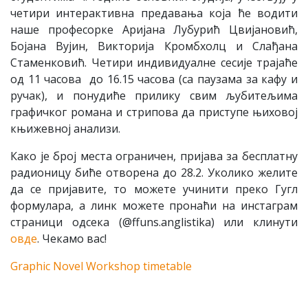
четири интерактивна предавања која ће водити
наше професорке Аријана Лубурић Цвијановић,
Бојана Вујин, Викторија Кромбхолц и Слађана
Стаменковић. Четири индивидуалне сесије трајаће
од 11 часова до 16.15 часова (са паузама за кафу и
ручак), и понудиће прилику свим љубитељима
графичког романа и стрипова да приступе њиховој
књижевној анализи.
Како је број места ограничен, пријава за бесплатну
радионицу биће отворена до 28.2. Уколико желите
да се пријавите, то можете учинити преко Гугл
формулара, а линк можете пронаћи на инстаграм
страници одсека (@ffuns.anglistika) или клинути
овде
. Чекамо вас!
Graphic Novel Workshop timetable