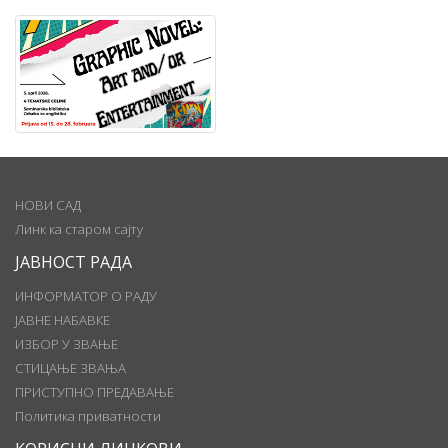
НОВИ САД
Линк ка старом сајту
ЈАВНОСТ РАДА
ИНФОРМАТОР О РАДУ
ЈАВНЕ НАБАВКЕ
ИЗБОР У ЗВАЊЕ
СТИЦАЊЕ ЗВАЊА
ПРИСТУПНО ПРЕДАВАЊЕ
Политика приватности