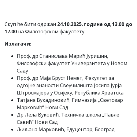
Скуп ће бити одржан
24.
10.2025. године од 13.00 до
17.00
на Филозофском факултету.
Излагачи:
Проф. др Станислава Марић Јуришин,
Филозофски факултет Универзитета у Новом
Саду
Проф. др Маја Бруст Немет, Факултет за
одгојне знаности Свеучилишта Јосипа Јурја
Штросмајера у Осијеку, Република Хрватска
Татјана Вукадиновић, Гимназија „Светозар
Марковић“ Нови Сад
Др Лела Вуковић, Техничка школа „Павле
Савић“ Нови Сад
Љиљана Марковић, Едуцентар, Београд