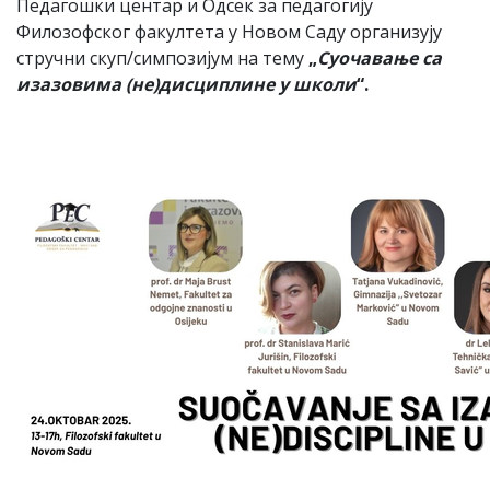
Педагошки центар и Одсек за педагогију
Филозофског факултета у Новом Саду организују
стручни скуп/симпозијум на тему
„
Суочавање са
изазовима (не)дисциплине у школи
“.