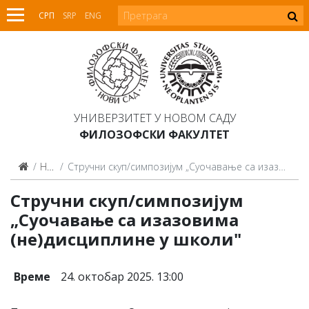
СРП
SRP
ENG
УНИВЕРЗИТЕТ У НОВОМ САДУ
ФИЛОЗОФСКИ ФАКУЛТЕТ
Најаве
Стручни скуп/симпозијум „Суочавање са изазовима (не)дисциплине у школи"
Стручни скуп/симпозијум
„Суочавање са изазовима
(не)дисциплине у школи"
Време
24. октобар 2025. 13:00