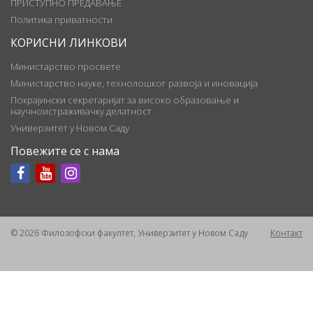
ПРИСТУПНО ПРЕДАВАЊЕ
Политика приватности
КОРИСНИ ЛИНКОВИ
Министарство просвете
Министарство науке, технолошког развоја и иновација
Покрајински секретаријат за високо образовање и
научноистраживачку делатност
Универзитет у Новом Саду
Повежите се с нама
© 2026 Филозофски факултет, Универзитет у Новом Саду
Контакт