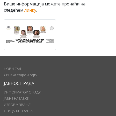
Више информација можете пронаћи на
следећем
линку
.
НОВИ САД
Линк ка старом сајту
ЈАВНОСТ РАДА
ИНФОРМАТОР О РАДУ
ЈАВНЕ НАБАВКЕ
ИЗБОР У ЗВАЊЕ
СТИЦАЊЕ ЗВАЊА