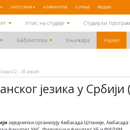
ЗАПОСЛЕНИ
АЛУМНИ КЛУБ
Е-УЧЕЊЕ
МЕДИЈИ
тет
Упис на студије
Студијски програ
Библиотека
Књижара
Најаве
бији (22 - 28 април)
ског језика у Србији (
ији
заједнички организују Амбасада Шпаније, Амбасада 
фски факултет УНС, Филолошки факултет УБ и ФИЛУМ.