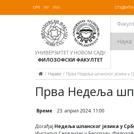
СРП
SRP
ENG
СТУДЕНТИ
Факул
Наука
УНИВЕРЗИТЕТ У НОВОМ САДУ
ФИЛОЗОФСКИ ФАКУЛТЕТ
Најаве
Прва Недеља шпанског језика у Ср
Прва Недеља шпан
Време
23. април 2024. 11:00
Догађај
Недеља шпанског језика у Срб
Институт Сервантес у Београду, Филозо