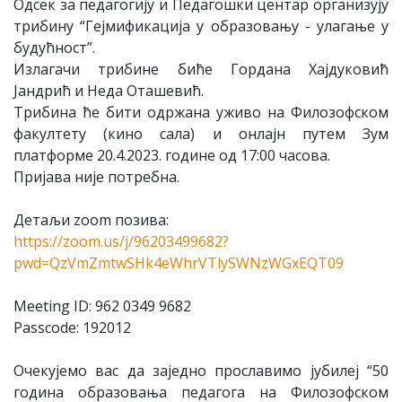
Одсек за педагогију и Педагошки центар организују
трибину “Гејмификација у образовању - улагање у
будућност”.
Излагачи трибине биће Гордана Хајдуковић
Јандрић и Неда Оташевић.
Трибина ће бити одржана уживо на Филозофском
факултету (кино сала) и онлajн путем Зум
платформе 20.4.2023. године од 17:00 часова.
Пријава није потребна.
Детаљи zoom позива:
https://zoom.us/j/96203499682?
pwd=QzVmZmtwSHk4eWhrVTlySWNzWGxEQT09
Meeting ID: 962 0349 9682
Passcode: 192012
Очекујемо вас да заједно прославимо јубилеј “50
година образовања педагога на Филозофском