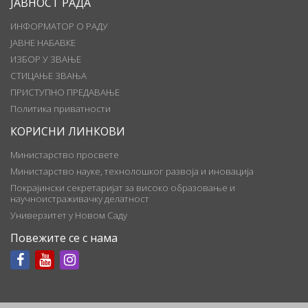
ЈАВНОСТ РАДА
ИНФОРМАТОР О РАДУ
ЈАВНЕ НАБАВКЕ
ИЗБОР У ЗВАЊЕ
СТИЦАЊЕ ЗВАЊА
ПРИСТУПНО ПРЕДАВАЊЕ
Политика приватности
КОРИСНИ ЛИНКОВИ
Министарство просвете
Министарство науке, технолошког развоја и иновација
Покрајински секретаријат за високо образовање и
научноистраживачку делатност
Универзитет у Новом Саду
Повежите се с нама