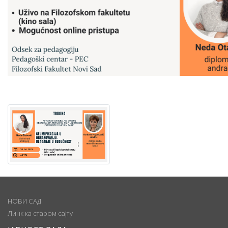
НОВИ САД
Линк ка старом сајту