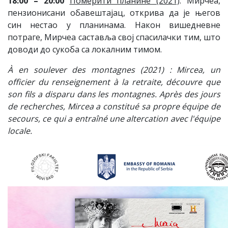
18:00 – 20:00
Померити планине (2021)
: Мирчеа,
пензионисани обавештајац, открива да је његов
син нестао у планинама. Након вишедневне
потраге, Мирчеа саставља свој спасилачки тим, што
доводи до сукоба са локалним тимом.
À en soulever des montagnes (2021) : Mircea, un
officier du renseignement à la retraite, découvre que
son fils a disparu dans les montagnes. Après des jours
de recherches, Mircea a constitué sa propre équipe de
secours, ce qui a entraîné une altercation avec l'équipe
locale.