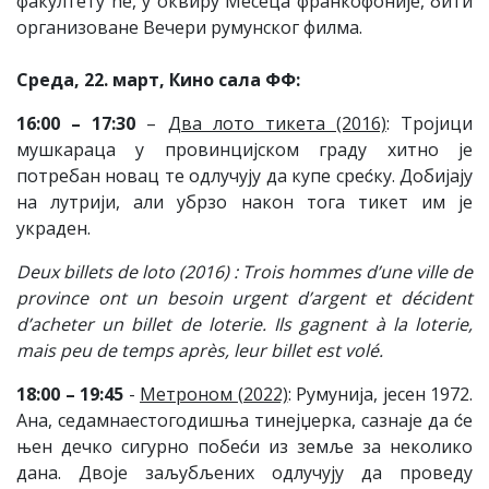
факултету ће, у оквиру Месеца франкофоније, бити
организоване Вечери румунског филма.
Среда, 22. март, Кино сала ФФ:
16:00 – 17:30
–
Два лото тикета (2016)
: Тројици
мушкараца у провинцијском граду хитно је
потребан новац те одлучују да купе среćку. Добијају
на лутрији, али убрзо након тога тикет им је
украден.
Deux billets de loto (2016) : Trois hommes d’une ville de
province ont un besoin urgent d’argent et décident
d’acheter un billet de loterie. Ils gagnent à la loterie,
mais peu de temps après, leur billet est volé.
18:00 – 19:45
-
Метроном (2022)
: Румунија, јесен 1972.
Ана, седамнаестогодишња тинејџерка, сазнаје да ćе
њен дечко сигурно побеćи из земље за неколико
дана. Двоје заљубљених одлучују да проведу