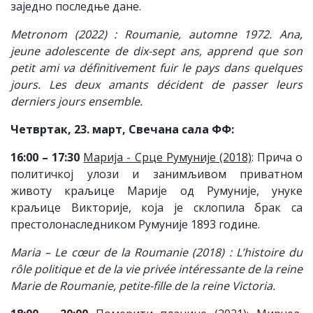
заједно последње дане.
Metronom (2022) : Roumanie, automne 1972. Ana,
jeune adolescente de dix-sept ans, apprend que son
petit ami va définitivement fuir le pays dans quelques
jours. Les deux amants décident de passer leurs
derniers jours ensemble.
Четвртак, 23. март, Свечана сала ФФ:
16:00 – 17:30
Марија - Срце Румуније (2018)
: Прича о
политичкој улози и занимљивом приватном
животу краљице Марије од Румуније, унуке
краљице Викторије, која је склопила брак са
престолонаследником Румуније 1893 године.
Maria – Le cœur de la Roumanie (2018) : L’histoire du
rôle politique et de la vie privée intéressante de la reine
Marie de Roumanie, petite-fille de la reine Victoria.