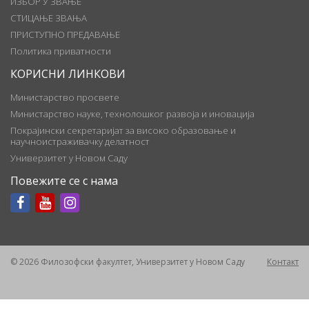
ИЗБОР У ЗВАЊЕ
СТИЦАЊЕ ЗВАЊА
ПРИСТУПНО ПРЕДАВАЊЕ
Политика приватности
КОРИСНИ ЛИНКОВИ
Министарство просвете
Министарство науке, технолошког развоја и иновација
Покрајински секретаријат за високо образовање и
научноистраживачку делатност
Универзитет у Новом Саду
Повежите се с нама
© 2026 Филозофски факултет, Универзитет у Новом Саду
Контакт