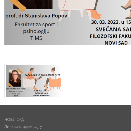
НОВИ САД
Линк ка старом сајту