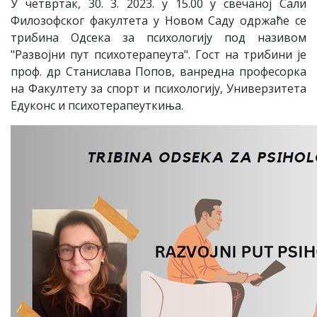
У четвртак, 30. 3. 2023. у 15.00 у свечаној Сали
Филозофског факултета у Новом Саду одржаће се
трибина Одсека за психологију под називом
"Развојни пут психотерапеута". Гост на трибини је
проф. др Станислава Попов, ванредна професорка
на Факултету за спорт и психологију, Универзитета
Едуконс и психотерапеуткиња.