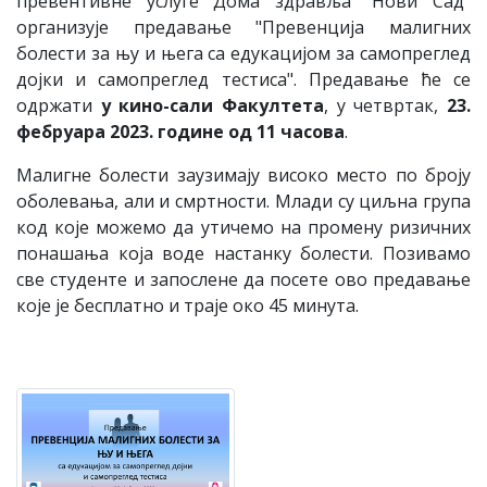
превентивне услуге Дома здравља "Нови Сад"
организује предавање "Превенција малигних
болести за њу и њега са едукацијом за самопреглед
дојки и самопреглед тестиса". Предавање ће се
одржати
у кино-сали Факултета
, у четвртак,
23.
фебруара 2023. године од 11 часова
.
Малигне болести заузимају високо место по броју
оболевања, али и смртности. Млади су циљна група
код које можемо да утичемо на промену ризичних
понашања која воде настанку болести. Позивамо
све студенте и запослене да посете ово предавање
које је бесплатно и траје око 45 минута.