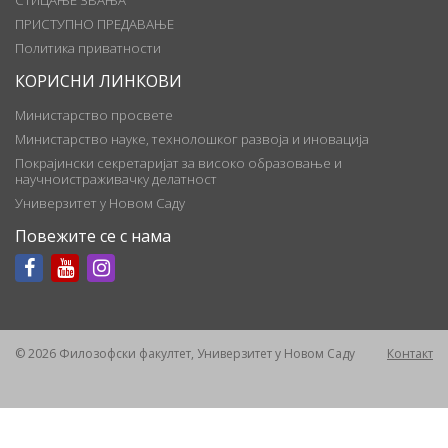
ПРИСТУПНО ПРЕДАВАЊЕ
Политика приватности
КОРИСНИ ЛИНКОВИ
Министарство просвете
Министарство науке, технолошког развоја и иновација
Покрајински секретаријат за високо образовање и
научноистраживачку делатност
Универзитет у Новом Саду
Повежите се с нама
© 2026 Филозофски факултет, Универзитет у Новом Саду
Контакт