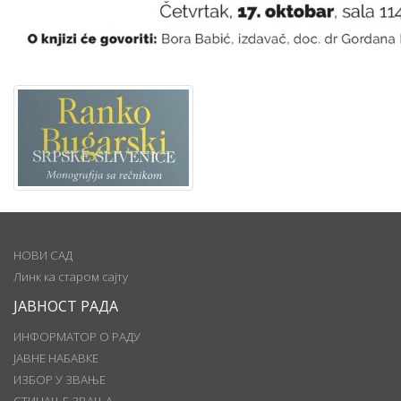
НОВИ САД
Линк ка старом сајту
ЈАВНОСТ РАДА
ИНФОРМАТОР О РАДУ
ЈАВНЕ НАБАВКЕ
ИЗБОР У ЗВАЊЕ
СТИЦАЊЕ ЗВАЊА