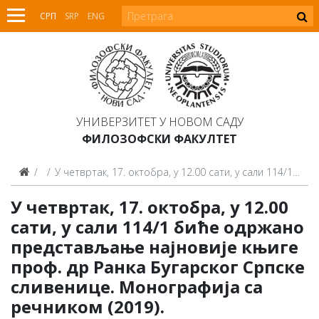
СРП
SRP
ENG
УНИВЕРЗИТЕТ У НОВОМ САДУ
ФИЛОЗОФСКИ ФАКУЛТЕТ
Најаве
У четвртак, 17. октобра, у 12.00 сати, у сали 114/1 биће одржано представљање најновије књиге проф. др Ранка Бугарског Српске сливенице. Монографија са речником (2019).
У четвртак, 17. октобра, у 12.00
сати, у сали 114/1 биће одржано
представљање најновије књиге
проф. др Ранка Бугарског Српске
сливенице. Монографија са
речником (2019).