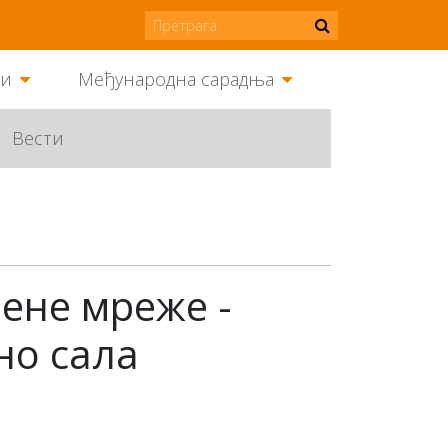
ми
Међународна сарадња
Вести
вене мреже -
ино сала