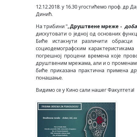
12.12.2018. у 16.30 угостићемо проф. др 
Динић.
На трибини "„
Друштвене мреже -
доба
дискутовати о једној од основних функ
Биће истакнути различити обрасц
социодемографским карактеристикама 
погрешној процени времена које пров
друштвеним мрежама, али и о променама 
биће приказана практична примена др
понашање.
Видимо се у Кино сали нашег Факултета!