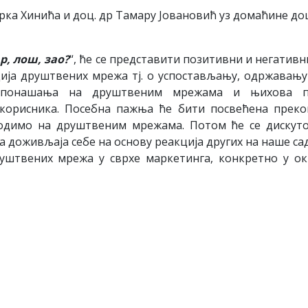
Дарка Хинића и доц. др Тамару Јовановић уз домаћине доц
р, лош, зао?
“, ће се представити позитивни и негатив
ција друштвених мрежа тј. о успостављању, одржавањ
и понашања на друштвеним мрежама и њихова по
корисника. Посебна пажња ће бити посвећена прек
одимо на друштвеним мрежама. Потом ће се дискуто
доживљаја себе на основу реакција других на наше са
уштвених мрежа у сврхе маркетинга, конкретно у ок