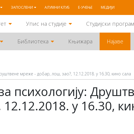
ЗАПОСЛЕНИ
АЛУМНИ КЛУБ
Е-УЧЕЊЕ
МЕДИЈИ
тет
Упис на студије
Студијски програ
Библиотека
Књижара
Најаве
уштвене мреже - добар, лош, зао?, 12.12.2018. у 16.30, кино сала
за психологију: Друшт
 12.12.2018. у 16.30, к