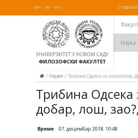
СРП
SRP
ENG
СТУДЕНТИ
Факул
Наука
УНИВЕРЗИТЕТ У НОВОМ САДУ
ФИЛОЗОФСКИ ФАКУЛТЕТ
Најаве
Трибина Одсека за психологију: Др
Трибина Одсека 
добар, лош, зао?,
Време
07. децембар 2018. 10:48