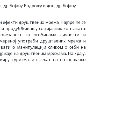
. др Бојану Бодрожу и доц. др Бојану
ни ефекти друштвених мрежа. Најпре ће се
у и продубЉивању социјалних контаката.
везаност са особинама личности и
омереној употреби друштвених мрежа и
вати о манипулацији сликом о себи на
држаје на друштвеним мрежама. На крају,
виру туризма, и ефекат на потрошачко