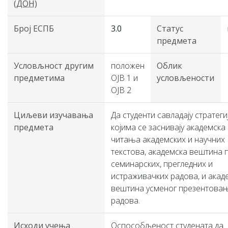
(ДОН)
Број ЕСПБ
3.0
Статус
предмета
Условљност другим
положен
Облик
предметима
ОЈВ 1 и
условљености
ОЈВ 2
Циљеви изучавања
Да студенти савладају стратеги
предмета
којима се заснивају академск
читања академских и научних
текстова, академска вештина
семинарских, прегледних и
истраживачких радова, и акад
вештина усменог презентова
радова.
Исходи учења
Оспособљеност студената да