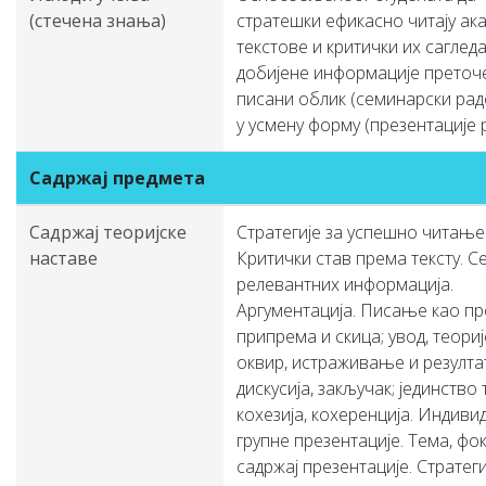
(стечена знања)
стратешки ефикасно читају ак
текстове и критички их сагледај
добијене информације преточе
писани облик (семинарски рад
у усмену форму (презентације 
Садржај предмета
Садржај теоријске
Стратегије за успешно читање 
наставе
Критички став према тексту. С
релевантних информација.
Аргументација. Писање као пр
припрема и скица; увод, теориј
оквир, истраживање и резулта
дискусија, закључак; јединство 
кохезија, кохеренција. Индиви
групне презентације. Тема, фок
садржај презентације. Стратеги