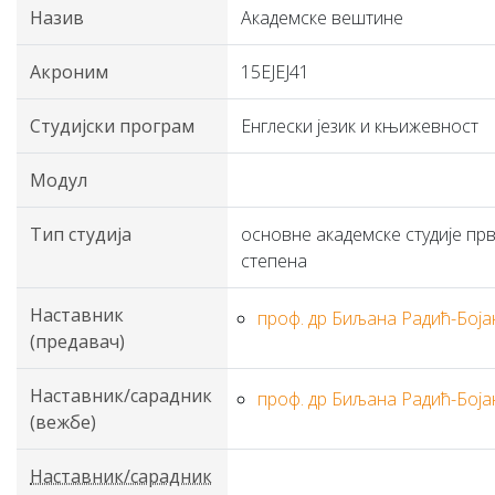
Назив
Академске вештине
Акроним
15ЕЈЕЈ41
Студијски програм
Енглески језик и књижевност
Модул
Тип студија
основне академске студије пр
степена
Наставник
проф. др Биљана Радић-Боја
(предавач)
Наставник/сарадник
проф. др Биљана Радић-Боја
(вежбе)
Наставник/сарадник