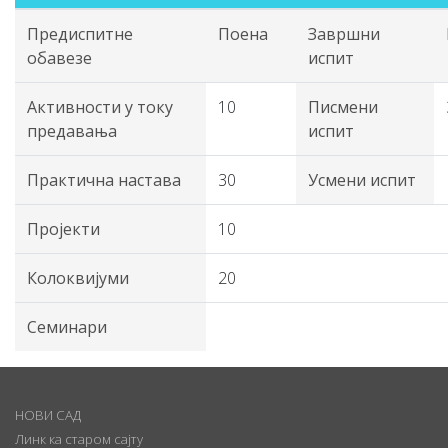
Предиспитне
Поена
Завршни
обавезе
испит
Активности у току
10
Писмени
предавања
испит
Практична настава
30
Усмени испит
Пројекти
10
Колоквијуми
20
Семинари
НОВИ САД
Линк ка старом сајту