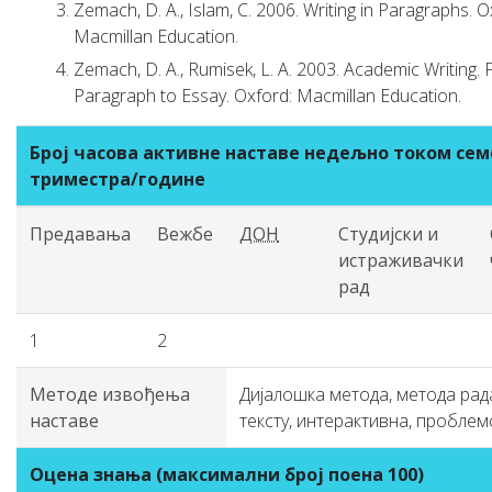
Zemach, D. A., Islam, C. 2006. Writing in Paragraphs. O
Macmillan Education.
Zemach, D. A., Rumisek, L. A. 2003. Academic Writing.
Paragraph to Essay. Oxford: Macmillan Education.
Број часова активне наставе недељно током сем
триместра/године
Предавања
Вежбе
ДОН
Студијски и
истраживачки
рад
1
2
Методе извођења
Дијалошка метода, метода рад
наставе
тексту, интерактивна, проблем
Оцена знања (максимални број поена 100)