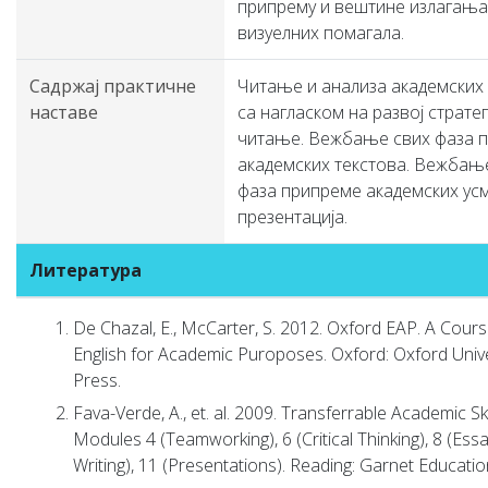
припрему и вештине излагања.
визуелних помагала.
Садржај практичне
Читање и анализа академских
наставе
са нагласком на развој стратег
читање. Вежбање свих фаза 
академских текстова. Вежбањ
фаза припреме академских ус
презентација.
Литература
De Chazal, E., McCarter, S. 2012. Oxford EAP. A Cours
English for Academic Puroposes. Oxford: Oxford Unive
Press.
Fava-Verde, A., et. al. 2009. Transferrable Academic Skil
Modules 4 (Teamworking), 6 (Critical Thinking), 8 (Ess
Writing), 11 (Presentations). Reading: Garnet Educatio