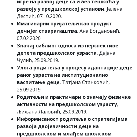
игре на развој децe са и без тешкоћа у
развоју у предшколској установи
, Јелена
Деспић, 07.10.2020.
Имагинарни пријатељи као продукт
дечијег стваралаштва
, Ана Богдановић,
07.02.2020.
Значај сиблинг односа из перспективе
детета предшколског узраста
, Дајана
Чулић, 25.09.2019.
Улога родитеља у процесу адаптације деце
раног узраста на институционално
васпитање деце
, Татјана Станковић,
25.09.2019.
Родитељи и практичари о значају физичке
активности на предшколском узрасту
,
Љиљана Лаловић, 25.09.2019.
Информисаност родитеља о стратегијама
развоја двојезичности деце на
предшколском и млађем школском