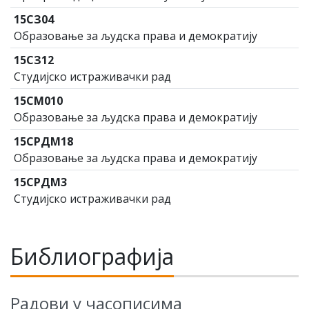
15СЗ04
Образовање за људска права и демократију
15СЗ12
Студијско истраживачки рад
15СМ010
Образовање за људска права и демократију
15СРДМ18
Образовање за људска права и демократију
15СРДМ3
Студијско истраживачки рад
Библиографија
Радови у часописима