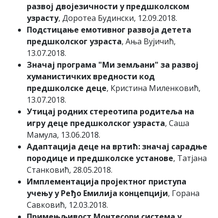
развој двојезичности у предшколском
узрасту
, Доротеа Будински, 12.09.2018.
Подстицање емотивног развоја детета
предшколског узраста
, Ања Вујичић,
13.07.2018.
Значај програма "Ми земљани" за развој
хуманистичких вредности код
предшколске деце
, Кристина Миленковић,
13.07.2018.
Утицај родних стереотипа родитеља на
игру деце предшколског узраста
, Саша
Мамула, 13.06.2018.
Адаптација деце на вртић: значај сарадње
породице и предшколске установе
, Татјана
Станковић, 28.05.2018.
Имплементација пројектног приступа
учењу у Ређо Емилија концепцији
, Горана
Савковић, 12.03.2018.
Примењљивост Монтесори система у