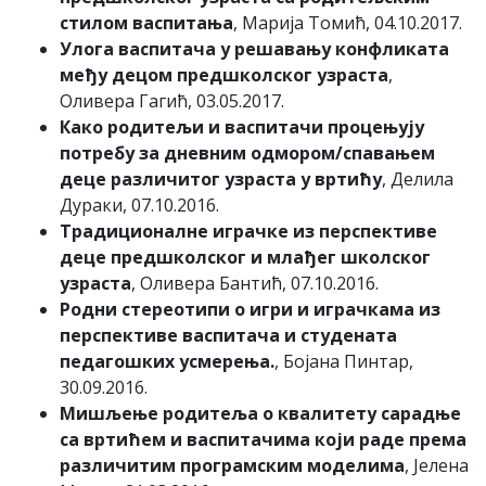
стилом васпитања
, Марија Томић, 04.10.2017.
Улога васпитача у решавању конфликата
међу децом предшколског узраста
,
Оливера Гагић, 03.05.2017.
Како родитељи и васпитачи процењују
потребу за дневним одмором/спавањем
деце различитог узраста у вртићу
, Делила
Дураки, 07.10.2016.
Традиционалне играчке из перспективе
деце предшколског и млађег школског
узраста
, Оливера Бантић, 07.10.2016.
Родни стереотипи о игри и играчкама из
перспективе васпитача и студената
педагошких усмерења.
, Бојана Пинтар,
30.09.2016.
Мишљење родитеља о квалитету сарадње
са вртићем и васпитачима који раде према
различитим програмским моделима
, Јелена