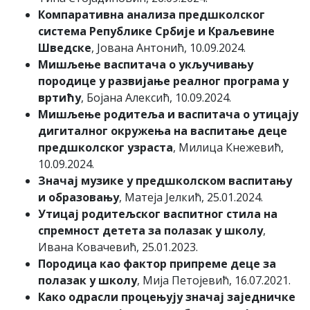
Компаративна анализа предшколског
система Републике Србије и Краљевине
Шведске
, Јована Антонић, 10.09.2024.
Мишљење васпитача о укључивању
породице у развијање реалног програма у
вртићу
, Бојана Алексић, 10.09.2024.
Мишљење родитеља и васпитача о утицају
дигиталног окружења на васпитање деце
предшколског узраста
, Милица Кнежевић,
10.09.2024.
Значај музике у предшколском васпитању
и образовању
, Матеја Јелкић, 25.01.2024.
Утицај родитељског васпитног стила на
спремност детета за полазак у школу
,
Ивана Ковачевић, 25.01.2023.
Породица као фактор припреме деце за
полазак у школу
, Мија Петојевић, 16.07.2021.
Како одрасли процењују значај заједничке