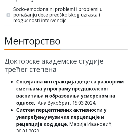
Socio-emocionalni problemi i problemi u
ponašanju dece predškolskog uzrasta i
mogućnosti intervencije
Менторство
Докторске академске студије
трећег степена
Социјална интеракција деце са развојним
сметњама у програму предшколског
васпитања и образовања усмереном на
односе,
, Ана Вукобрат, 15.03.2024.
Систем перцептивних активности у
унапређењу музичке перцепције и
рецепције код деце
, Марија Ивановић,
30.01.2020.