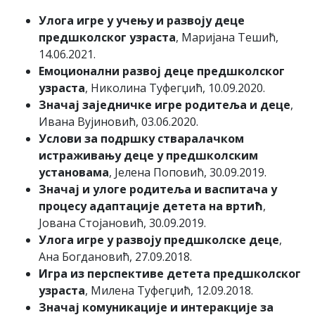
Улога игре у учењу и развоју деце
предшколског узраста
, Маријана Тешић,
14.06.2021.
Емоционални развој деце предшколског
узраста
, Николина Туфегџић, 10.09.2020.
Значај заједничке игре родитеља и деце
,
Ивана Вујиновић, 03.06.2020.
Услови за подршку стваралачком
истраживању деце у предшколским
установама
, Јелена Поповић, 30.09.2019.
Значај и улоге родитеља и васпитача у
процесу адаптације детета на вртић
,
Јована Стојановић, 30.09.2019.
Улога игре у развоју предшколске деце
,
Ана Богдановић, 27.09.2018.
Игра из перспективе детета предшколског
узраста
, Милена Туфегџић, 12.09.2018.
Значај комуникације и интеракције за