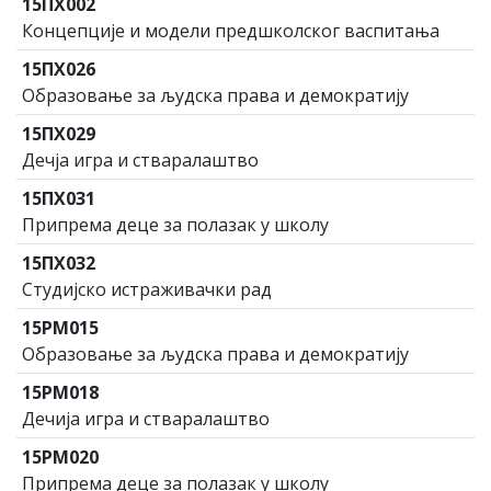
15ПХ002
Концепције и модели предшколског васпитања
15ПХ026
Образовање за људска права и демократију
15ПХ029
Дечја игра и стваралаштво
15ПХ031
Припрема деце за полазак у школу
15ПХ032
Студијско истраживачки рад
15РМ015
Образовање за људска права и демократију
15РМ018
Дечија игра и стваралаштво
15РМ020
Припрема деце за полазак у школу