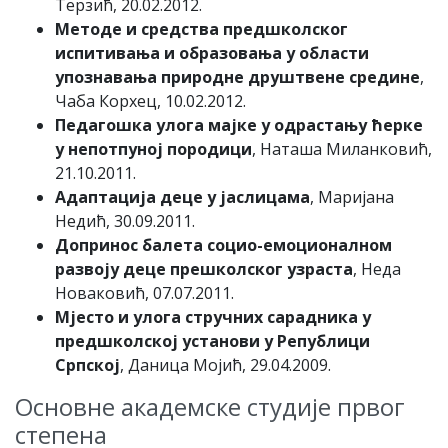
Терзић, 20.02.2012.
Методе и средства предшколског
испитивања и образовања у области
упознавања природне друштвене средине
,
Чаба Корхец, 10.02.2012.
Педагошка улога мајке у одрастању ћерке
у непотпуној породици
, Наташа Миланковић,
21.10.2011.
Адаптација деце у јаслицама
, Маријана
Недић, 30.09.2011.
Допринос балета социо-емоционалном
развоју деце прешколског узраста
, Неда
Новаковић, 07.07.2011.
Мјесто и улога стручних сарадника у
предшколској установи у Републици
Српској
, Даница Мојић, 29.04.2009.
Основне академске студије првог
степена