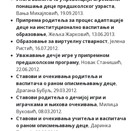
понашања деце предшколског узраста
,
Вања Михајловић, 19.09.2013.
Припрема родитеља за процес адаптације
деце на институционално васпитање и
образовање
, Жељка Жарковић, 13.06.2013.
Образовање за виртуелну стварност
, Јелена
Ристић, 16.07.2012.
Уважавање дечје игре у припремном
предшколском програму
, Новак Станишић,
22.06.2012.
Ставови и очекивања родитеља и
васпитача о раном описмењавању деце
,
Драгана Бубуљ, 29.03.2012.
Ставови родитеља о дечијој игри и
играчкама и њихова очекивања
, Милица
Вуковић, 08.03.2012.
Ставови и очекивања учитеља и васпитача
о раном описмењавању деце
, Даринка