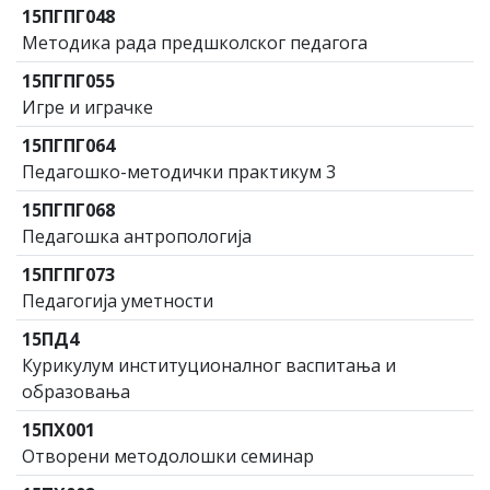
15ПГПГ048
Методика рада предшколског педагога
15ПГПГ055
Игре и играчке
15ПГПГ064
Педагошко-методички практикум 3
15ПГПГ068
Педагошка антропологија
15ПГПГ073
Педагогија уметности
15ПД4
Курикулум институционалног васпитања и
образовања
15ПХ001
Отворени методолошки семинар