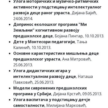
Улога моторичких и музичко-ритмичких
активности у подстицању интелектуалног
развоја деце раног узраста
, Дијана Бајић,
24.06.2014.
Допринос еколошког програма "Ми
Земљани" когнитивном развоју
предшколске деце
, Бојана Пинтар, 10.10.2013.
Дете у Монтесори педагогији
, Тања
Калинић, 10.10.2013.
Основне карактеристике мишљења деце
предшколског узраста
, Ана Митровић,
25.06.2013.
Улога дидактичких игара у
интелектуалном развоју деце
, Наташа
Павковић, 25.06.2013.
Модели савремених предшколских
програма у Србији
, Дијана Крстић, 09.05.2013.
Улога васпитача у подстицању дечје
самосталности
, Милијана Марковић,