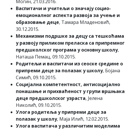
Могин, 21.03.2016.
Васпитачи и учитељи о значају социо-
емоционалног аспекта развоја за учење и
образовање деце
, Тамара Младеновић,
30.12.2015.
Механизми подршке за децу са тешкоћама
у развоју приликом преласка са припремног
предшколског програма у основну школу
,
Наташа Пемац, 09.10.2015.
Родитељи и васпитачи из сеоске средине о
припреми деце за полазак у школу
, Бојана
Симић, 09.10.2015.
Социјална компетентност, антисоцијално
понашање и прихваћеност у групи вршњака
деце предшколског узраста
, Јелена
Николић, 09.10.2015.
Улога родитеља у припреми деце за
полазак у школу
, Маја Илић, 12.02.2015.
Улога васпитача у различитим моделима