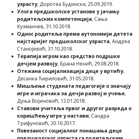
узрасту
, Доротеа Будински, 25.09.2019.
Улога предшколске установе у јачању
родитељских компетенција
, Сања
Кузманчев, 31.10.2018.
Однос родитеља према аутономији детета
најстаријег предшколског узраста
, Андреа
Станојевић, 31.10.2018.
Терапија игром као средство подршке
дечјем развоју
, Брана Ненић, 29.08.2018.
Отежана социјализација деце у вртићу
,
Десанка Ћириловић, 31.05.2018.
Мишљење студената педагогије о значају
игре и играчака за дечји развој и учење
,
Дуња Војиновић, 12.01.2018.
Ставови учитеља првог и другог разреда о
коришћењу игре у настави
, Сандра
Трифуновић, 20.10.2017.
Повезаност социјалног понашања деце
предшколског узраста са родитељским