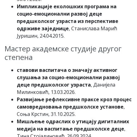
Импликације еколошких програма на
социо-емоционални развој деце
предшколског узраста из перспективе
одрживе заједнице
, Станислава Марић
Јуришин, 24.04.2015.
Мастер академске студије другог
степена
ставови васпитача о значају активног
слушања за социо-емоционални развој
деце предшколског узраста
, Данијела
Милинковић, 13.03.2026.
Развијање рефлексивне праксе кроз процес
самовредновања предшколске установе
,
Соња Крстин, 31.10.2025.
Мишљење одраслих о утицају дигиталних
медија на васпитање предшколске деце
,
Тина Стојадиновић, 26.09.2024.