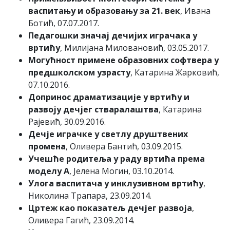
васпитању и образовању за 21. век
, Ивана
Ботић, 07.07.2017.
Педагошки значај дечијих играчака у
вртићу
, Милијана Миловановић, 03.05.2017.
Могућност примене образовних софтвера у
предшколском узрасту
, Катарина Жарковић,
07.10.2016.
Допринос драматизације у вртићу и
развоју дечјег стваралаштва
, Катарина
Рајевић, 30.09.2016.
Дечје играчке у светлу друштвених
промена
, Оливера Бантић, 03.09.2015.
Учешће родитеља у раду вртића према
моделу А
, Јелена Могин, 03.10.2014.
Улога васпитача у инклузивном вртићу
,
Николина Трапара, 23.09.2014.
Цртеж као показатељ дечјег развоја
,
Оливера Гагић, 23.09.2014.