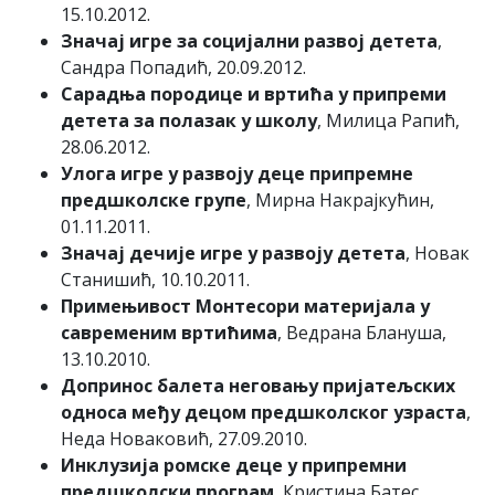
15.10.2012.
Значај игре за социјални развој детета
,
Сандра Попадић, 20.09.2012.
Сарадња породице и вртића у припреми
детета за полазак у школу
, Милица Рапић,
28.06.2012.
Улога игре у развоју деце припремне
предшколске групе
, Мирна Накрајкућин,
01.11.2011.
Значај дечије игре у развоју детета
, Новак
Станишић, 10.10.2011.
Примењивост Монтесори материјала у
савременим вртићима
, Ведрана Блануша,
13.10.2010.
Допринос балета неговању пријатељских
односа међу децом предшколског узраста
,
Неда Новаковић, 27.09.2010.
Инклузија ромске деце у припремни
предшколски програм
, Кристина Батес,