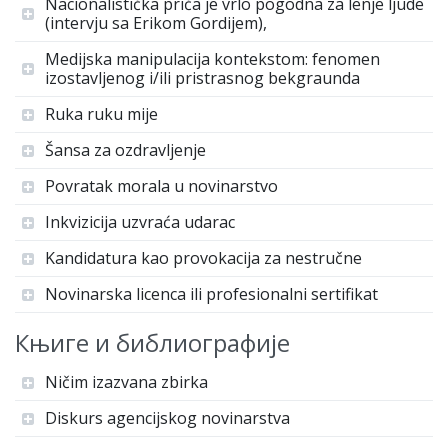
Nacionalistička priča je vrlo pogodna za lenje ljude
(intervju sa Erikom Gordijem),
Medijska manipulacija kontekstom: fenomen
izostavljenog i/ili pristrasnog bekgraunda
Ruka ruku mije
Šansa za ozdravljenje
Povratak morala u novinarstvo
Inkvizicija uzvraća udarac
Kandidatura kao provokacija za nestručne
Novinarska licenca ili profesionalni sertifikat
Књиге и библиографије
Ničim izazvana zbirka
Diskurs agencijskog novinarstva