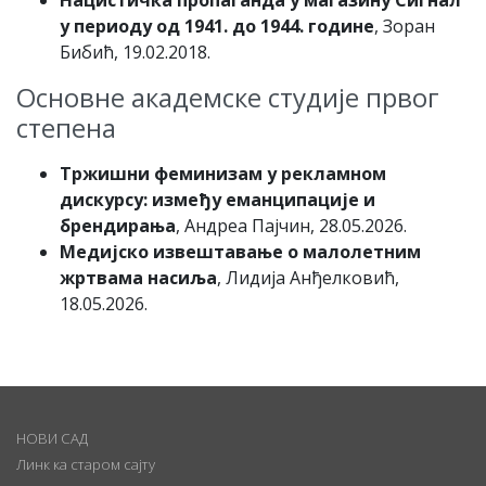
Нацистичка пропаганда у магазину Сигнал
у периоду од 1941. до 1944. године
, Зоран
Бибић, 19.02.2018.
Основне академске студије првог
степена
Тржишни феминизам у рекламном
дискурсу: између еманципације и
брендирања
, Андреа Пајчин, 28.05.2026.
Медијско извештавање о малолетним
жртвама насиља
, Лидија Анђелковић,
18.05.2026.
НОВИ САД
Линк ка старом сајту