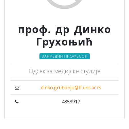
проф. др Динко
Грухоњић
ВАНРЕДНИ ПРОФЕСОР
Одсек за медијске студије
dinko.gruhonjic@ff.uns.ac.rs
4853917