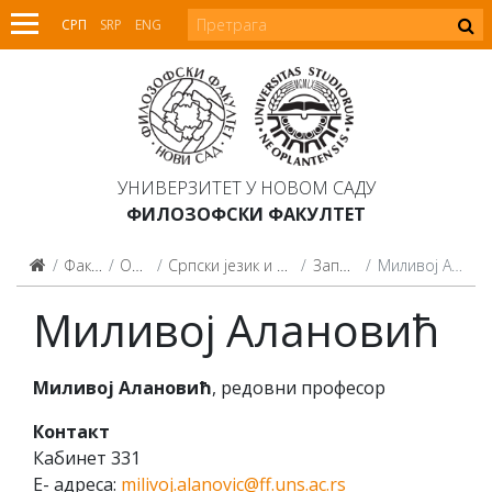
СРП
SRP
ENG
УНИВЕРЗИТЕТ У НОВОМ САДУ
ФИЛОЗОФСКИ ФАКУЛТЕТ
Факултет
Одсеци
Српски језик и лингвистика
Запослени
Миливој Алановић
Миливој Алановић
Миливој Алановић
, редовни професор
Контакт
Кабинет 331
Е- адреса:
milivoj.alanovic@ff.uns.ac.rs