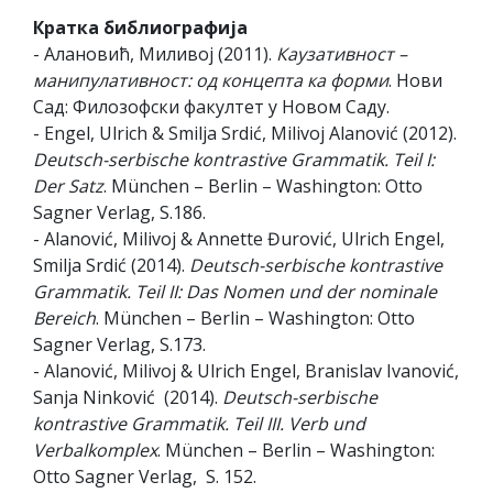
Кратка библиографија
- Aлановић, Миливој (2011).
Каузативност –
манипулативност: од концепта ка форми
. Нови
Сад: Филозофски факултет у Новом Саду.
- Engel, Ulrich & Smilja Srdić, Milivoj Alanović (2012).
Deutsch-serbische kontrastive Grammatik. Teil I:
Der Satz
. München – Berlin – Washington: Otto
Sagner Verlag, S.186.
- Alanović, Milivoj & Annette Đurović, Ulrich Engel,
Smilja Srdić (2014).
Deutsch-serbische kontrastive
Grammatik. Teil II: Das Nomen und der nominale
Bereich
. München – Berlin – Washington: Otto
Sagner Verlag, S.173.
- Alanović, Milivoj & Ulrich Engel, Branislav Ivanović,
Sanja Ninković (2014).
Deutsch-serbische
kontrastive Grammatik. Teil III. Verb und
Verbalkomplex
. München – Berlin – Washington:
Otto Sagner Verlag, S. 152.