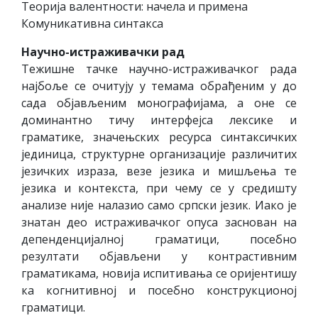
Теорија валентности: начела и примена
Комуникативна синтакса
Научно-истраживачки рад
Тежишне тачке научно-истраживачког рада
најбоље се очитују у темама обрађеним у до
сада објављеним монографијама, а оне се
доминантно тичу интерфејса лексике и
граматике, значењских ресурса синтаксичких
јединица, структурне организације различитих
језичких израза, везе језика и мишљења те
језика и контекста, при чему се у средишту
анализе није налазио само српски језик. Иако је
знатан део истраживачког опуса заснован на
депенденцијалној граматици, посебно
резултати објављени у контрастивним
граматикама, новија испитивања се оријентишу
ка когнитивној и посебно конструкционој
граматици.