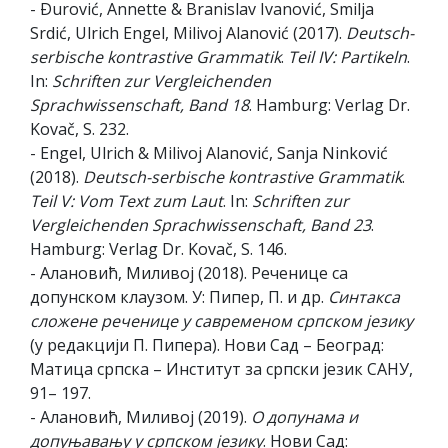
- Ðurović, Annette & Branislav Ivanović, Smilja
Srdić, Ulrich Engel, Milivoj Alanović (2017).
Deutsch-
serbische kontrastive Grammatik
.
Teil IV: Partikeln
.
In:
Schriften zur Vergleichenden
Sprachwissenschaft, Band 18
. Hamburg: Verlag Dr.
Kovač, S. 232.
- Engel, Ulrich & Milivoj Alanović, Sanja Ninković
(2018).
Deutsch-serbische kontrastive Grammatik
.
Teil V: Vom Text zum Laut
. In:
Schriften zur
Vergleichenden Sprachwissenschaft, Band 23
.
Hamburg: Verlag Dr. Kovač, S. 146.
- Алановић, Миливој (2018). Реченице са
допунском клаузом. У: Пипер, П. и др.
Синтакса
сложене реченице у савременом српском језику
(у редакцији П. Пипера). Нови Сад – Београд:
Матица српска – Институт за српски језик САНУ,
91– 197.
- Алановић, Миливој (2019).
О допунама и
допуњавању у српском језику
. Нови Сад: