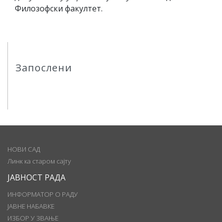
Филозофски факултет.
Запослени
НОВИ САД
Линк ка старом сајту
ЈАВНОСТ РАДА
ИНФОРМАТОР О РАДУ
ЈАВНЕ НАБАВКЕ
ИЗБОР У ЗВАЊЕ