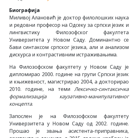
Биографија
Миливој Алановић је доктор филолошких наука
и редовни професор на Одсеку за српски језик и
лингвистику Филозофског факултета
Универзитета у Новом Саду. Доминантно се
бави синтаксом српског језика, али и анализом
дискурса и контрастивним истраживањима.
На Филозофском факултету у Новом Саду је
дипломирао 2000. године на групи Српски језик
и књижевност, магистрирао 2004, а докторирао
2010. године, на теми
Лексичко-синтаксичка
формализација каузативно-манипулативног
концепта
.
Запослен је на Филозофском факултету
Универзитета у Новом Саду од 2002. године.
Прошао је звања асистента-приправника,