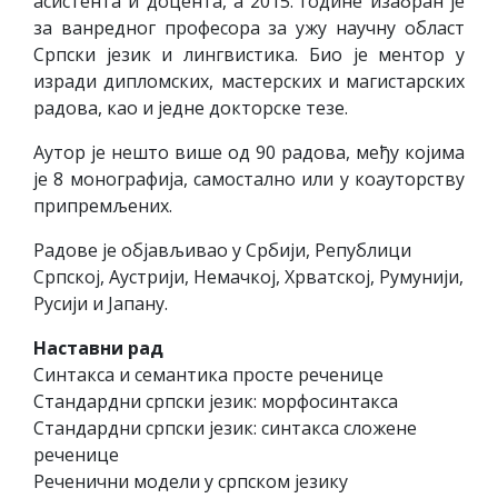
асистента и доцента, а 2015. године изабран је
за ванредног професора за ужу научну област
Српски језик и лингвистика. Био је ментор у
изради дипломских, мастерских и магистарских
радова, као и једне докторске тезе.
Аутор је нешто више од 90 радова, међу којима
je 8 монографијa, самостално или у коауторству
припремљених.
Радове је објављивао у Србији, Републици
Српској, Аустрији, Немачкој, Хрватској, Румунији,
Русији и Јапану.
Наставни рад
Синтакса и семантика просте реченице
Стандардни српски језик: морфосинтакса
Стандардни српски језик: синтакса сложене
реченице
Реченични модели у српском језику