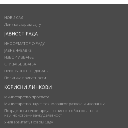
НОВИ САД
Линк ка старом сајту
ЈАВНОСТ РАДА
ИНФОРМАТОР О РАДУ
ЈАВНЕ НАБАВКЕ
ИЗБОР У ЗВАЊЕ
СТИЦАЊЕ ЗВАЊА
ПРИСТУПНО ПРЕДАВАЊЕ
Политика приватности
КОРИСНИ ЛИНКОВИ
Министарство просвете
Министарство науке, технолошког развоја и иновација
Покрајински секретаријат за високо образовање и
научноистраживачку делатност
Универзитет у Новом Саду