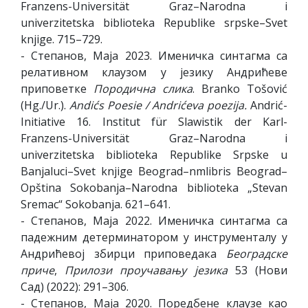
Franzens-Universität Graz–Narodna i
univerzitetska biblioteka Republike srpske–Svet
knjige. 715–729.
- Степанов, Маја 2023. Именичка синтагма са
релативном клаузом у језику Андрићеве
приповетке
Породична слика
. Branko Tošović
(Hg./Ur.).
Andi
ć
s
Poesie
/
Andri
ć
eva
poezija
.
Andrić-
Initiative 16. Institut für Slawistik der Karl-
Franzens-Universität Graz–Narodna i
univerzitetska biblioteka Republike Srpske u
Banjaluci–Svet knjige Beograd–nmlibris Beograd–
Opština Sokobanja–Narodna biblioteka „Stevan
Sremac“ Sokobanja. 621–641.
- Степанов, Маја 2022. Именичка синтагма са
падежним детерминатором у инструменталу у
Андрићевој збирци приповедака
Београдске
приче
,
Прилози проучавању језика
53 (Нови
Сад) (2022): 291–306.
- Степанов, Маја 2020. Поредбене клаузе као