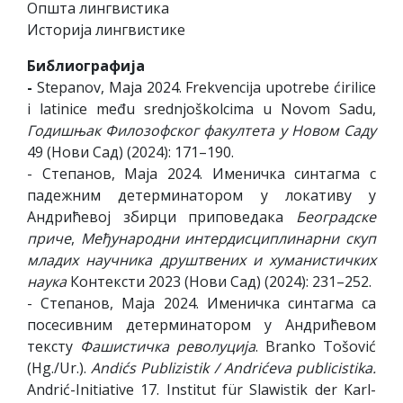
Општа лингвистика
Историја лингвистике
Библиографија
-
Stepanov, Maja 2024. Frekvencija upotrebe ćirilice
i latinice među srednjoškolcima u Novom Sadu,
Годишњак Филозофског факултета у Новом Саду
49 (Нови Сад) (2024): 171–190.
- Степанов, Маја 2024. Именичка синтагма с
падежним детерминатором у локативу у
Андрићевој збирци приповедака
Београдске
приче
,
Међународни интердисциплинарни скуп
младих научника друштвених и хуманистичких
наука
Контексти 2023 (Нови Сад) (2024): 231–252.
- Степанов, Маја 2024. Именичка синтагма са
посесивним детерминатором у Андрићевом
тексту
Фашистичка револуција
. Branko Tošović
(Hg./Ur.).
Andićs Publizistik / Andrićeva publicistika.
Andrić-Initiative 17. Institut für Slawistik der Karl-