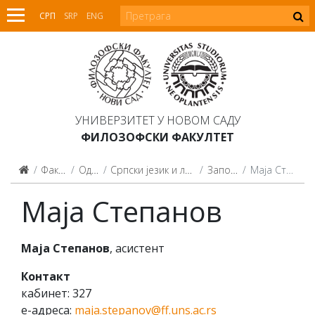
СРП
SRP
ENG
УНИВЕРЗИТЕТ У НОВОМ САДУ
ФИЛОЗОФСКИ ФАКУЛТЕТ
Факултет
Одсеци
Српски језик и лингвистика
Запослени
Маја Степанов
Маја Степанов
Маја Степанов
, асистент
Контакт
кабинет: 327
е-адреса:
maja.stepanov@ff.uns.ac.rs