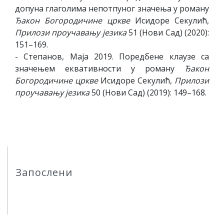
допуна глаголима непотпуног значења у роману
Ђакон Богородичине цркве
Исидоре Секулић,
Прилози проучавању језика
51 (Нови Сад) (2020):
151–169.
- Степанов, Маја 2019. Поредбене клаузе са
значењем еквативности у роману
Ђакон
Богородичине цркве
Исидоре Секулић,
Прилози
проучавању језика
50 (Нови Сад) (2019): 149–168.
Запослени