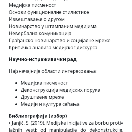
Медијска писменост
Основи функционалне стилистике
Извештавање о другом
Новинарство у штампаним медијима
Невербална комуникација
Грађанско новинарство и социјалне мреже
Критичка анализа медијског дискурса
Научно-истраживачки рад
Најзначајније области интересовања:
Медијска писменост
Деконструкција медијских порука
Друштвене мреже
Медији и култура сећања
Библиографија (избор)
•
Janjić, S. (2019). Medijske inicijative za borbu protiv
lažnih vesti: od manipulacije do dekonstrukcije.