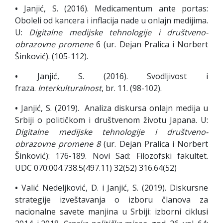
•
Janjić, S. (2016). Medicamentum ante portas:
Oboleli od kancera i inflacija nade u onlajn medijima.
U:
Digitalne medijske tehnologije i društveno-
obrazovne promene
6 (ur. Dejan Pralica i Norbert
Šinković). (105-112).
•
Janjić, S. (2016). Svodljivost i
fraza.
Interkulturalnost
, br. 11. (98-102).
•
Janjić, S. (2019). Analiza diskursa onlajn medija u
Srbiji o političkom i društvenom životu Japana. U:
Digitalne medijske tehnologije i društveno-
obrazovne promene 8
(ur. Dejan Pralica i Norbert
Šinković): 176-189. Novi Sad: Filozofski fakultet.
UDC 070:004.738.5(497.11) 32(52) 316.64(52)
•
Valić Nedeljković, D. i Janjić, S. (2019). Diskursne
strategije izveštavanja o izboru članova za
nacionalne savete manjina u Srbiji: izborni ciklusi