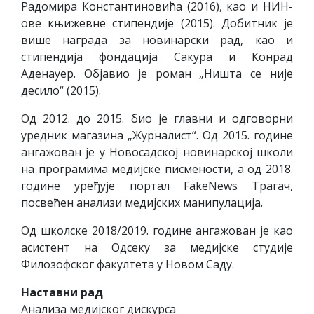
Радомира Константиновића (2016), као и НИН-
ове књижевне стипендије (2015). Добитник је
више награда за новинарски рад, као и
стипендија фондација Сакура и Конрад
Аденауер. Објавио је роман „Ништа се није
десило“ (2015).
Од 2012. до 2015. био је главни и одговорни
уредник магазина „Журналист“. Од 2015. године
ангажован је у Новосадској новинарској школи
на програмима медијске писмености, а од 2018.
године уређује портал FakeNews Трагач,
посвећен анализи медијских манипулација.
Од школске 2018/2019. године ангажован је као
асистент на Одсеку за медијске студије
Филозофског факултета у Новом Саду.
Наставни рад
Анализа медијског дискурса