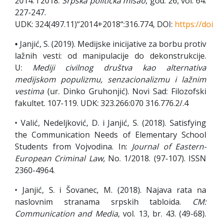
2014. i 2018.
Srpska politička misao
, god. 26, vol. 64:
227-247.
UDK: 324(497.11)“2014+2018“:316.774, DOI:
https://doi.
•
Janjić, S. (2019). Medijske inicijative za borbu protiv
lažnih vesti: od manipulacije do dekonstrukcije.
U:
Mediji civilnog društva kao alternativa
medijskom populizmu, senzacionalizmu i lažnim
vestima
(ur. Dinko Gruhonjić). Novi Sad: Filozofski
fakultet. 107-119. UDK: 323.266:070 316.776.2/.4
• Valić, Nedeljković, D. i Janjić, S. (2018). Satisfying
the Communication Needs of Elementary School
Students from Vojvodina. In:
Journal of Eastern-
European Criminal Law,
No. 1/2018. (97-107). ISSN
2360-4964.
• Janjić, S. i Šovanec, M. (2018). Najava rata na
naslovnim stranama srpskih tabloida.
CM:
Communication and Media
, vol. 13, br. 43. (49-68).