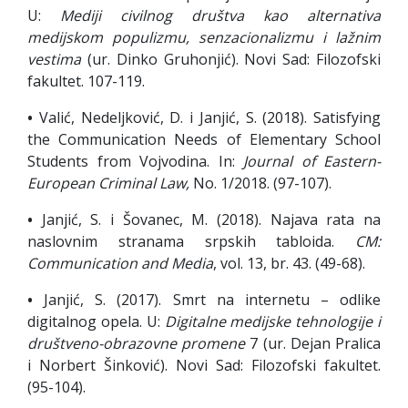
U:
Mediji civilnog društva kao alternativa
medijskom populizmu, senzacionalizmu i lažnim
vestima
(ur. Dinko Gruhonjić). Novi Sad: Filozofski
fakultet. 107-119.
•
Valić, Nedeljković, D. i Janjić, S. (2018). Satisfying
the Communication Needs of Elementary School
Students from Vojvodina. In:
Journal of Eastern-
European Criminal Law,
No. 1/2018. (97-107).
•
Janjić, S. i Šovanec, M. (2018). Najava rata na
naslovnim stranama srpskih tabloida.
CM:
Communication and Media
, vol. 13, br. 43. (49-68).
•
Janjić, S. (2017). Smrt na internetu – odlike
digitalnog opela. U:
Digitalne medijske tehnologije i
društveno-obrazovne promene
7 (ur. Dejan Pralica
i Norbert Šinković). Novi Sad: Filozofski fakultet.
(95-104).