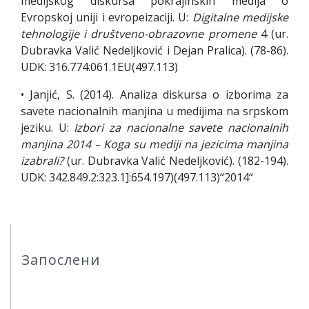
medijskog diskursa pokrajinskih medija o
Evropskoj uniji i evropeizaciji. U:
Digitalne medijske
tehnologije i društveno-obrazovne promene
4 (ur.
Dubravka Valić Nedeljković i Dejan Pralica). (78-86).
UDK: 316.774:061.1EU(497.113)
• Janjić, S. (2014). Analiza diskursa o izborima za
savete nacionalnih manjina u medijima na srpskom
jeziku. U:
Izbori za nacionalne savete nacionalnih
manjina 2014 – Koga su mediji na jezicima manjina
izabrali?
(ur. Dubravka Valić Nedeljković). (182-194).
UDK: 342.849.2:323.1]:654.197)(497.113)“2014“
Запослени