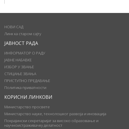
НОВИ САД
Линк ка старом сајту
ЈАВНОСТ РАДА
ИНФОРМАТОР О РАДУ
ЈАВНЕ НАБАВКЕ
ИЗБОР У ЗВАЊЕ
СТИЦАЊЕ ЗВАЊА
ПРИСТУПНО ПРЕДАВАЊЕ
Политика приватности
КОРИСНИ ЛИНКОВИ
Министарство просвете
Министарство науке, технолошког развоја и иновација
Покрајински секретаријат за високо образовање и
научноистраживачку делатност