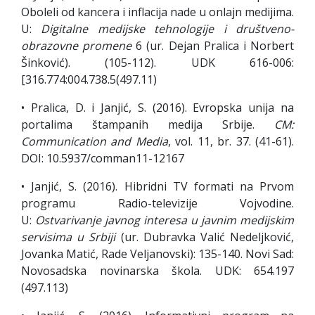
Oboleli od kancera i inflacija nade u onlajn medijima.
U:
Digitalne medijske tehnologije i društveno-
obrazovne promene
6 (ur. Dejan Pralica i Norbert
Šinković). (105-112). UDK 616-006:
[316.774:004.738.5(497.11)
• Pralica, D. i Janjić, S. (2016). Evropska unija na
portalima štampanih medija Srbije.
CM:
Communication and Media
, vol. 11, br. 37. (41-61).
DOI: 10.5937/comman11-12167
• Janjić, S. (2016). Hibridni TV formati na Prvom
programu Radio-televizije Vojvodine.
U:
Ostvarivanje javnog interesa u javnim medijskim
servisima u Srbiji
(ur. Dubravka Valić Nedeljković,
Jovanka Matić, Rade Veljanovski): 135-140. Novi Sad:
Novosadska novinarska škola. UDK: 654.197
(497.113)