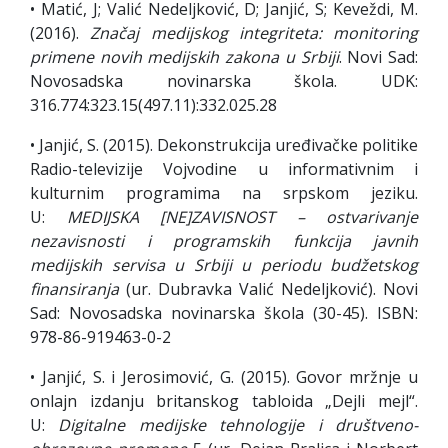
• Matić, J; Valić Nedeljković, D; Janjić, S; Keveždi, M.
(2016).
Značaj medijskog integriteta: monitoring
primene novih medijskih zakona u Srbiji
. Novi Sad:
Novosadska novinarska škola. UDK:
316.774:323.15(497.11):332.025.28
• Janjić, S. (2015). Dekonstrukcija uređivačke politike
Radio-televizije Vojvodine u informativnim i
kulturnim programima na srpskom jeziku.
U:
MEDIJSKA [NE]ZAVISNOST – ostvarivanje
nezavisnosti i programskih funkcija javnih
medijskih servisa u Srbiji u periodu budžetskog
finansiranja
(ur. Dubravka Valić Nedeljković). Novi
Sad: Novosadska novinarska škola (30-45). ISBN:
978-86-919463-0-2
• Janjić, S. i Jerosimović, G. (2015). Govor mržnje u
onlajn izdanju britanskog tabloida „Dejli mejl“.
U:
Digitalne medijske tehnologije i društveno-