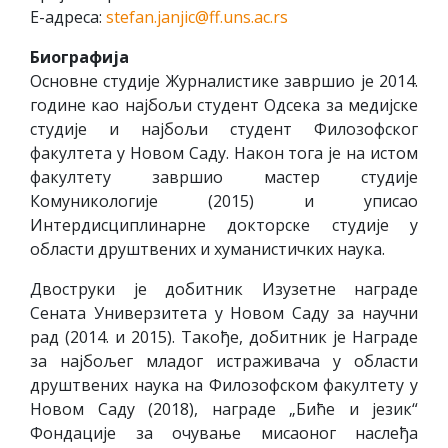
Е-адреса:
stefan.janjic@ff.uns.ac.rs
Биографија
Основне студије Журналистике завршио је 2014.
године као најбољи студент Одсека за медијске
студије и најбољи студент Филозофског
факултета у Новом Саду. Након тога је на истом
факултету завршио мастер студије
Комуникологије (2015) и уписао
Интердисциплинарне докторске студије у
области друштвених и хуманистичких наука.
Двоструки је добитник Изузетне награде
Сената Универзитета у Новом Саду за научни
рад (2014. и 2015). Такође, добитник је Награде
за најбољег младог истраживача у области
друштвених наука на Филозофском факултету у
Новом Саду (2018), награде „Биће и језик“
Фондације за очување мисаоног наслеђа