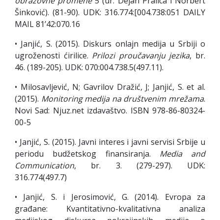
obrazovne promene
5 (ur. Dejan Pralica i Norbert
Šinković). (81-90). UDK: 316.774:[004.738:051 DAILY
MAIL 81’42:070.16
• Janjić, S. (2015). Diskurs onlajn medija u Srbiji o
ugroženosti ćirilice.
Prilozi proučavanju jezika
, br.
46. (189-205). UDK: 070:004.738.5(497.11).
• Milosavljević, N; Gavrilov Dražić, J; Janjić, S. et al.
(2015).
Monitoring medija na društvenim mrežama
.
Novi Sad: Njuz.net izdavaštvo. ISBN 978-86-80324-
00-5
• Janjić, S. (2015). Javni interes i javni servisi Srbije u
periodu budžetskog finansiranja.
Media and
Communication
, br. 3. (279-297). UDK:
316.774(497.7)
• Janjić, S. i Jerosimović, G. (2014). Evropa za
građane: Kvantitativno-kvalitativna analiza