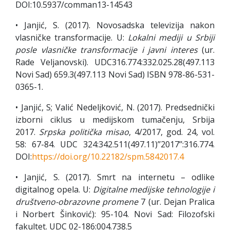
DOI:10.5937/comman13-14543
• Janjić, S. (2017). Novosadska televizija nakon
vlasničke transformacije. U:
Lokalni mediji u Srbiji
posle vlasničke transformacije i javni interes
(ur.
Rade Veljanovski). UDC316.774:332.025.28(497.113
Novi Sad) 659.3(497.113 Novi Sad) ISBN 978-86-531-
0365-1.
• Janjić, S; Valić Nedeljković, N. (2017). Predsednički
izborni ciklus u medijskom tumačenju, Srbija
2017.
Srpska politička misao
, 4/2017, god. 24, vol.
58: 67-84. UDC 324:342.511(497.11)’’2017’’:316.774.
DOI:
https://doi.org/10.22182/spm.5842017.4
• Janjić, S. (2017). Smrt na internetu – odlike
digitalnog opela. U:
Digitalne medijske tehnologije i
društveno-obrazovne promene
7 (ur. Dejan Pralica
i Norbert Šinković): 95-104. Novi Sad: Filozofski
fakultet. UDC 02-186:004.738.5