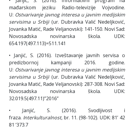
• Janjić, S. (2016). Informativni program na
mađarskom jeziku Radio-televizije Vojvodine.
U:
Ostvarivanje javnog interesa u javnim medijskim
servisima u Srbiji
(ur. Dubravka Valić Nedeljković,
Jovanka Matić, Rade Veljanovski): 141-150. Novi Sad:
Novosadska novinarska škola. UDK:
654.197(497.113)=511.141
• Janjić, S. (2016). Izveštavanje javnih servisa o
predizbornoj kampanji 2016. godine.
U:
Ostvarivanje javnog interesa u javnim medijskim
servisima u Srbiji
(ur. Dubravka Valić Nedeljković,
Jovanka Matić, Rade Veljanovski): 287-308. Novi Sad:
Novosadska novinarska škola. UDK:
32.019.5(497.11)”2016”
• Janjić, S. (2016). Svodljivost i
fraza.
Interkulturalnost
, br. 11. (98-102). UDK: 81’ 42
81 ’373.7