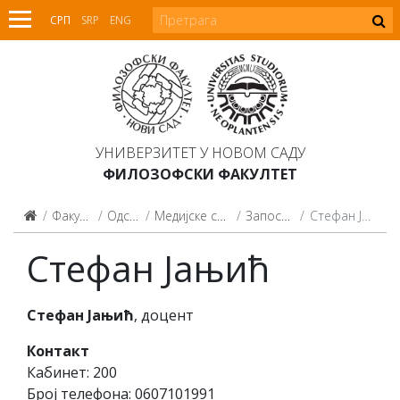
СРП
SRP
ENG
УНИВЕРЗИТЕТ У НОВОМ САДУ
ФИЛОЗОФСКИ ФАКУЛТЕТ
Факултет
Одсеци
Медијске студије
Запослени
Стефан Јањић
Стефан Јањић
Стефан Јањић
, доцент
Контакт
Кабинет: 200
Број телефона: 0607101991