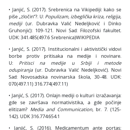
• Janjić, S. (2017). Srebrenica na Vikipediji: kako se
piše „zločin“?. U:
Populizam, izbeglička kriza, religija,
mediji
(ur. Dubravka Valić Nedeljković i Dinko
Gruhonjić): 109-121. Novi Sad: Filozofski fakultet.
UDK: 341.485(497.6 Srebrenica)WIKIPEDIA
• Janjić, S. (2017). Institucionalni i aktivistički vidovi
borbe protiv pritisaka na medije i novinare.
U:
Pritisci na medije u Srbiji i metode
odupiranja
(ur. Dubravka Valić Nedeljković). Novi
Sad: Novosadska novinarska škola, 30-48. UDK:
070(497.11) 316.774(497.11)
• Janjić, S. (2017). Onlajn mediji o kulturi izražavanja:
gde se završava normativistika, a gde počinje
elitizam?
Media and Communication
, br. 7. (125-
142). UDK 316.774:654.1
• Janjić, S. (2016). Medicamentum ante portas: