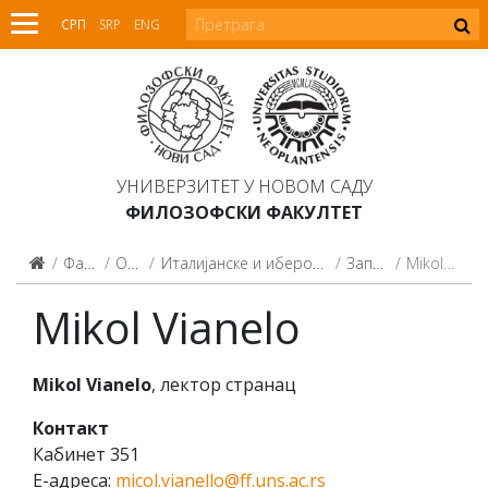
СРП
SRP
ENG
УНИВЕРЗИТЕТ У НОВОМ САДУ
ФИЛОЗОФСКИ ФАКУЛТЕТ
Факултет
Одсеци
Италијанске и ибероамеричке студије
Запослени
Mikol Vianelo
Mikol Vianelo
Mikol Vianelo
, лектор странац
Кoнтaкт
Кaбинeт 351
E-aдрeсa:
micol.vianello@ff.uns.ac.rs