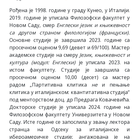
Рођена је 1998. године у граду Кунео, у Италији.
2019. године је уписала Филозофски факултет у
Новом Саду, смер
Енглески језик и књижевност
са другом страном филологијом (француски).
Основне студије је завршила 2023. године са
просечном оценом 9,69 (девет и 69/100). Мастер
академске студије на смеру
Језик, књижевност и
култура (модул: Енглески)
је уписала 2023. на
истом факултету. Студије је завршила са
просечном оценом 10,00 (десет) са мастер
радом „Партитивна клитика
не
и пењање
клитика у италијанском: квантитативна студија“
под менторством доц. др Предрага Ковачевића.
Докторске студије је уписала 2024. године на
Филозофском факултету Универзитета у Новом
Саду. Исте године се запослила у звању лектора
странца на Одсеку за италијанске и
ибероамеричке студије; ангажована је на