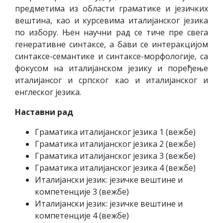
предметима из области граматике и језичких
вештина, као и курсевима италијанског језика
по избору. Њен научни рад се тиче пре свега
генеративне синтаксе, а бави се интеракцијом
синтаксе-семантике и синтаксе-морфологије, са
фокусом на италијанском језику и поређење
италијансог и српског као и италијанског и
енглеског језика.
Наставни рад
Граматика италијанског језика 1 (вежбе)
Граматика италијанског језика 2 (вежбе)
Граматика италијанског језика 3 (вежбе)
Граматика италијанског језика 4 (вежбе)
Италијански језик: језичке вештине и
компетенције 3 (вежбе)
Италијански језик: језичке вештине и
компетенције 4 (вежбе)