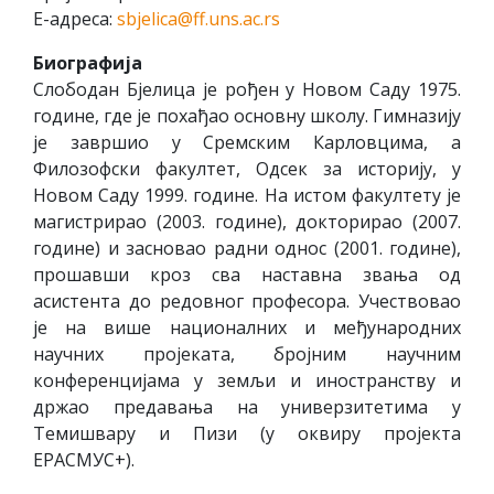
Е-адреса:
sbjelica@ff.uns.ac.rs
Биографија
Слободан Бјелица је рођен у Новом Саду 1975.
године, где је похађао основну школу. Гимназију
је завршио у Сремским Карловцима, а
Филозофски факултет, Одсек за историју, у
Новом Саду 1999. године. На истом факултету је
магистрирао (2003. године), докторирао (2007.
године) и засновао радни однос (2001. године),
прошавши кроз сва наставна звања од
асистента до редовног професора. Учествовао
је на више националних и међународних
научних пројеката, бројним научним
конференцијама у земљи и иностранству и
држао предавања на универзитетима у
Темишвару и Пизи (у оквиру пројекта
ЕРАСМУС+).