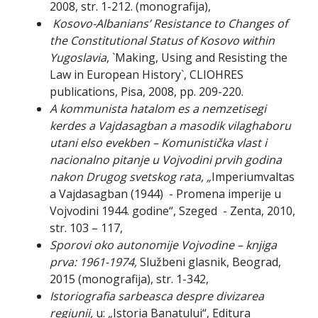
2008, str. 1-212. (monografija),
Kosovo-Albanians’ Resistance to Changes of
the Constitutional Status of Kosovo
within
Yugoslavia
, `Making, Using and Resisting the
Law in European History`, CLIOHRES
publications, Pisa, 2008, pp. 209-220.
A kommunista hatalom es a nemzetisegi
kerdes a Vajdasagban a masodik vilaghaboru
utani elso evekben –
Komunistička vlast i
nacionalno pitanje u Vojvodini prvih godina
nakon Drugog svetskog rata, „
Imperiumvaltas
a Vajdasagban (1944) - Promena imperije u
Vojvodini 1944. godine“, Szeged - Zenta, 2010,
str. 103 – 117,
Sporovi oko autonomije Vojvodine – knjiga
prva: 1961-1974,
Službeni glasnik, Beograd,
2015 (monografija), str. 1-342,
Istoriografia sarbeasca despre divizarea
regiunii,
u:
„
Istoria Banatului“, Editura