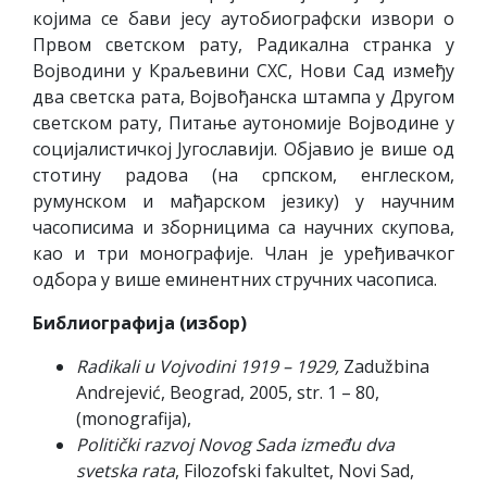
којима се бави јесу аутобиографски извори о
Првом светском рату, Радикална странка у
Војводини у Краљевини СХС, Нови Сад између
два светска рата, Војвођанска штампа у Другом
светском рату, Питање аутономије Војводине у
социјалистичкој Југославији. Објавио је више од
стотину радова (на српском, енглеском,
румунском и мађарском језику) у научним
часописима и зборницима са научних скупова,
као и три монографије. Члан је уређивачког
одбора у више еминентних стручних часописа.
Библиографија (избор)
Radikali u Vojvodini 1919 – 1929,
Zadužbina
Andrejević, Beograd, 2005, str. 1 – 80,
(monografija),
Politički razvoj Novog Sada između dva
svetska rata
, Filozofski fakultet, Novi Sad,