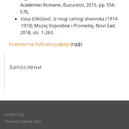
Academiei Romane, Bucuresti, 2015, pp. 556-
576,
Vasa Eškićević, Iz mog ratnog dnevnika (1914-
1919),
Muzej Vojvodine i Prometej, Novi Sad,
2018, str. 1-263.
Комплетна библиографија
(пдф)
Запослени
НОВИ САД
Линк ка старом сајту