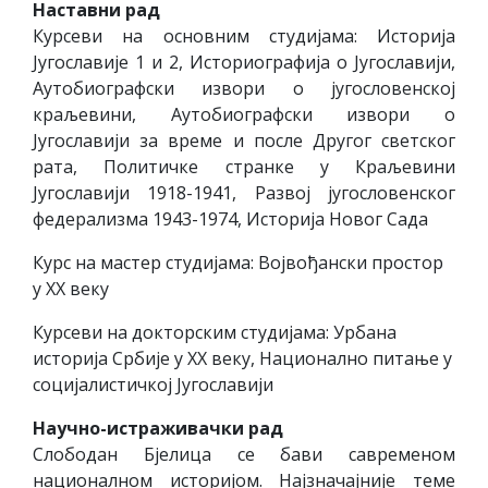
Наставни рад
Курсеви на основним студијама: Историја
Југославије 1 и 2, Историографија о Југославији,
Аутобиографски извори о југословенској
краљевини, Аутобиографски извори о
Југославији за време и после Другог светског
рата, Политичке странке у Краљевини
Југославији 1918-1941, Развој југословенског
федерализма 1943-1974, Историја Новог Сада
Курс на мастер студијама: Војвођански простор
у ХХ веку
Курсеви на докторским студијама: Урбана
историја Србије у ХХ веку, Национално питање у
социјалистичкој Југославији
Научно-истраживачки рад
Слободан Бјелица се бави савременом
националном историјом. Најзначајније теме