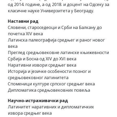
од 2014. године, а од 2018. и доцент на Одсеку за
класичне науке Универзитета у Београду.
Наставни рад
Словени, староседеоци и Срби на Балкану до
почетка XIV века
Латинска палеографија средњег и раног новог
века
Преглед средњовековне латинске књижевности
Србија и Босна од XIV до XVI века
Наративни извори средњег века
Историја и језичке особености позног и
средњовековног латинитета
Споменици културе српског средњег века
Дипломатика средњовековних повеља
Научно-истраживачки рад
Латинитет наративних и дипломатичких
извора средњег века