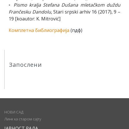
◦
Pismo kralja Stefana Dušana mletačkom duždu
Frančesku Dandolu
, Stari srpski arhiv 16 (2017), 9 –
19 [koautor: K. Mitrović]
Комплетна библиографија
(пдф)
Запослени
НОВИ САД
Линк ка старом сајту
ЈАВНОСТ РАДА