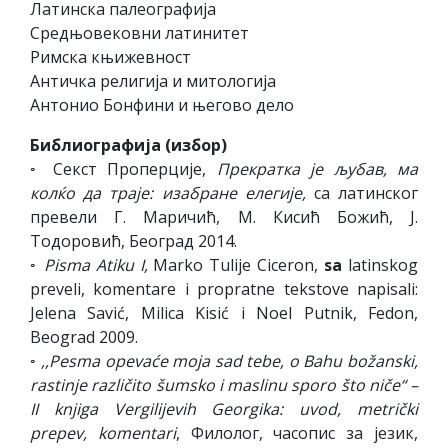
Латинска палеографија
Средњовековни латинитет
Римска књижевност
Античка религија и митологија
Антонио Бонфини и његово дело
Библиографија (избор)
◦ Секст Проперције,
Прекратка је љубав, ма
колќо да траје: изабране елегије,
са латинског
превели Г. Маричић, М. Кисић Божић, Ј.
Тодоровић, Београд 2014.
◦
Pisma Atiku I,
Marko Tulije Ciceron,
sa
latinskog
preveli, komentare i propratne tekstove napisali:
Jelena Savić, Milica Kisić i Noel Putnik, Fedon,
Beograd 2009.
◦
,,Pesma opevaće moja sad tebe, o Bahu božanski,
rastinje različito šumsko i maslinu sporo što niče“ –
II knjiga Vergilijevih Georgika: uvod, metrički
prepev, komentari
, Филолог, часопис за језик,