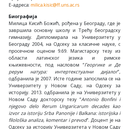
Е-адреса:
milica.kisic@ff.uns.ac.rs
Биографија
Милица Кисић Божић, рођена у Београду, где је
завршила основну школу и Трећу београдску
гимназију. Дипломирала на Универзитету у
Београду 2004, на Одсеку за класичне науке, с
просечном оценом 9.69. Магистарску тезу из
области латинског језика и римске
књижевности, под насловом “
Георгике и Де
рерум натура: интертекстуални дијалог
”,
одбранила је 2007. Исте године запослила се на
Универзитету у Новом Саду, на Одсеку за
историју. 2013. одбранила је на Универзитету у
Новом Саду докторску тезу “
Antonio Bonfini i
njegovo delo Rerum Ungaricarum decades kao
izvor za istoriju Srba Panonije i Balkana: istorijska i
filološka analiza, komentar i prevod
”. Доцент је на
Одсеку за историју Универзитета у Новом Саду