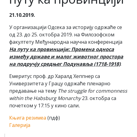
21.10.2019.
У организацији Одсека за историју одржаће се
од 23. до 25. октобра 2019. на Филозофском
факултету Mеђународна научна конференција
На путу ка провинцији: Промена односа
између државе и малог животног простора
на подручју средњег Подунавља (1718-1918)
.
Емеритус проф. др Харалд Хеппнер са
Универзитета у Грацу одржаће пленарно
предавање на тему
The struggle for commonness
within the Habsburg Monarchy
23. октобра са
почетком у 17:15 у кино сали
.
Књига резимеа
(пдф)
Галерија