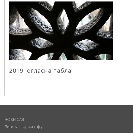
2019. огласна табла
НОВИ САД
Линк ка старом сајту