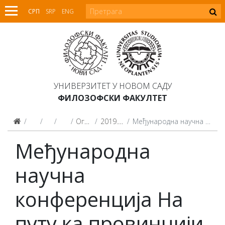
СРП
SRP
ENG
УНИВЕРЗИТЕТ У НОВОМ САДУ
ФИЛОЗОФСКИ ФАКУЛТЕТ
Факултет
Одсеци
Историја
Огласна табла
2019. огласна табла
Mеђународна научна конференција На путу ка провинцији
Mеђународна
научна
конференција На
путу ка провинцији