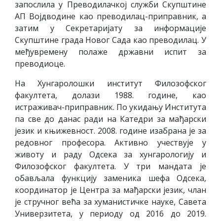
запослила у Преводилачкој служби Скупштине
АП Војдводине као преводилац-приправник, а
затим у Секретаријату за информације
Скупштине града Новог Сада као преводилац. У
међувремену полаже државни испит за
преводиоце.
На Хунгаролошки институт Филозофског
факултета, долази 1988. године, као
истраживач-приправник. По укидању Института
па све до данас ради на Катедри за мађарски
језик и књижевност. 2008. године изабрана је за
редовног професора. Активно учествује у
животу и раду Одсека за хунгарологију и
Филозофског факултета. У три мандата је
обављала функцију заменика шефа Одсека,
координатор је Центра за мађарски језик, члан
је стручног већа за хуманистичке науке, Савета
Универзитета, у периоду од 2016 до 2019.