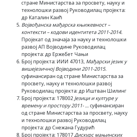
стране Министарства за просвету, науку и
технолошки развој Руководилац пројекта:
др Каталин Каић
Војвођанска мађарска књижевност –
контексти – кодови идентитета 2011-2014.
Пројекат од значаја за науку и технолошки
развој АП Војводине Руководилац
пројекта: др Ержебет Чањи
Број пројекта: ИИИ 47013,
Мађарски језик у
вишејезичној Војводини 2011-2015.
суфинансиран од стране Министарства за
просвету, науку и технолошки развој
Руководилац пројекта: др Иштван Шилинг
Број пројекта: 178002
Језици и културе у
времену и простору 2011- ...
суфинансиран
од стране Министарства за просвету, науку
и технолошки развој Руководилац
пројекта: др Снежана Гудурић
Број пројекта: 178017
Дискурс мањинских