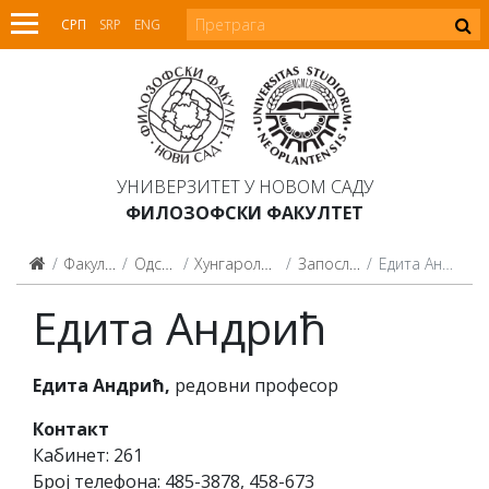
СРП
SRP
ENG
УНИВЕРЗИТЕТ У НОВОМ САДУ
ФИЛОЗОФСКИ ФАКУЛТЕТ
Факултет
Одсеци
Хунгарологија
Запослени
Едита Андрић
Едита Андрић
Едита Андрић,
редовни професор
Контакт
Кабинет: 261
Број телефона: 485-3878, 458-673