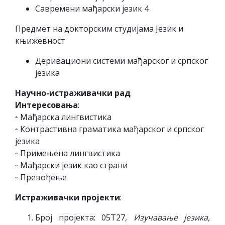
Савремени мађарски језик 4
Предмет на докторским студијама Језик и
књижевност
Деривациони системи мађарског и српског
језика
Научно-истраживачки рад
Интересовања
:
◦ Мађарска лингвистика
◦ Контрастивна граматика мађарског и српског
језика
◦ Примењена лингвистика
◦ Мађарски језик као страни
◦ Превођење
Истраживачки пројекти
:
Број пројекта: 05Т27,
Изучавање језика,