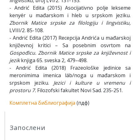
lingvistiku
, broj LVI/2. 131-153.
- Andrić Edita (2015) Asocijativno polje lekseme
kenyér u mađarskom i hleb u srpskom jeziku.
Zbornik Matice srpske za filologiju i lingvistiku,
LVIII/2. 85-108.
- Andrić Edita (2017) Recepcija Andrića u mađarskoj
književnoj kritici – Sa posebnim osvrtom na
Gospođicu. Zbornik Matice srpske za književnost i
jezik
knjiga 65. sveska 2, 479–498.
- Andrić Edita (2018) Frazeološke jedinice sa
meronimima imenica láb/noga u mađarskom i
srpskom jeziku.
Jezici i kulture u vremenu i
prostoru 7.
Filozofski fakultet Novi Sad. 235-251.
Комплетна библиографија
(пдф)
Запослени