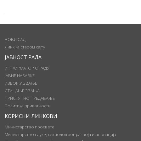
НОВИ САД
Линк ка старом сајту
ЈАВНОСТ РАДА
ИНФОРМАТОР О РАДУ
ЈАВНЕ НАБАВКЕ
ИЗБОР У ЗВАЊЕ
СТИЦАЊЕ ЗВАЊА
ПРИСТУПНО ПРЕДАВАЊЕ
Политика приватности
КОРИСНИ ЛИНКОВИ
Министарство просвете
Министарство науке, технолошког развоја и иновација