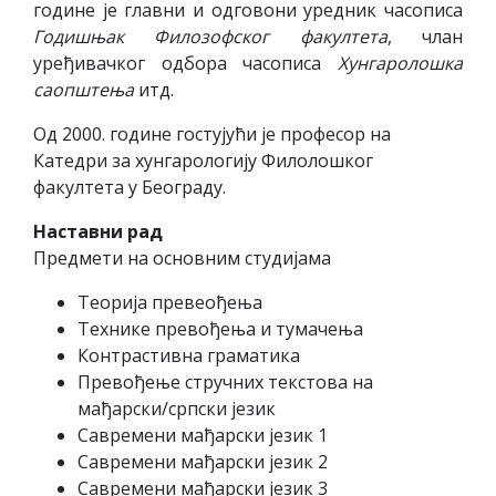
године је главни и одговони уредник часописа
Годишњак Филозофског факултета
, члан
уређивачког одбора часописа
Хунгаролошка
саопштења
итд.
Од 2000. године гостујући је професор на
Катедри за хунгарологију Филолошког
факултета у Београду.
Наставни рад
Предмети на основним студијама
Теорија превеођења
Технике превођења и тумачења
Контрастивна граматика
Превођење стручних текстова на
мађарски/српски језик
Савремени мађарски језик 1
Савремени мађарски језик 2
Савремени мађарски језик 3