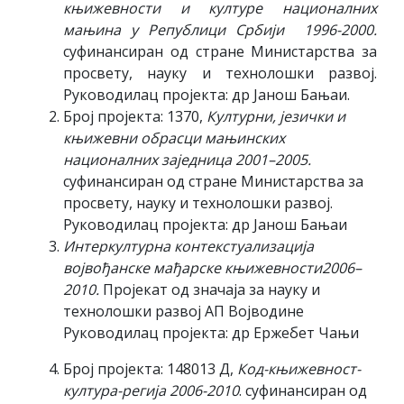
књижевности и културе националних
мањина у Републици Србији 1996-2000.
суфинансиран од стране Министарства за
просвету, науку и технолошки развој.
Руководилац пројекта: др Јанош Бањаи.
Број пројекта: 1370,
Културни, језички и
књижевни обрасци мањинских
националних заједница 2001–2005.
суфинансиран од стране Министарства за
просвету, науку и технолошки развој.
Руководилац пројекта: др Јанош Бањаи
Интеркултурна контекстуализација
војвођанске мађарске књижевности2006–
2010.
Пројекат од значаја за науку и
технолошки развој АП Војводине
Руководилац пројекта: др Ержебет Чањи
Број пројекта: 148013 Д,
Код-књижевност-
култура-регија
2006-2010
. суфинансиран од