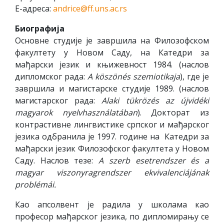
Е-адреса:
andrice@ff.uns.ac.rs
Биографија
Основне студије је завршила на Филозофском
факултету у Новом Саду, на Катедри за
мађарски језик и књижевност 1984. (наслов
дипломског рада:
A köszönés szemiotikaja
), где је
завршила и магистарске студије 1989. (наслов
магистарског рада:
Alaki tükrözés az újvidéki
magyarok nyelvhasználatában
). Докторат из
контрастивне лингвистике српског и мађарског
језика одбранила је 1997. године на Катедри за
мађарски језик Филозофског факултета у Новом
Саду. Наслов тезе:
A szerb esetrendszer és a
magyar viszonyragrendszer ekvivalenciájának
problémái.
Као апсолвент је радила у школама као
професор мађарског језика, по дипломирању се