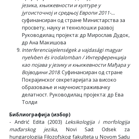
језика, књижевности и културе у
југоисточној и средњој Европи 2011-...
суфинансиран од стране Министарства за
просвету, науку и технолошки развој
Руководилац пројекта: др Мирослав Дудок,
др Ана Макишова
Interferenciajelenségek a vajdasági magyar
nyelvben és irodalomban
/ Интерференција
као појава у језику и књижевности Мађара у
Војводини 2018
. Суфинансиран од стране
Покрајинског секретаријата за високо
образовање и научноистраживачку
делатност. Руководилац пројекта: др Ева
Толди
Библиографија (избор)
- Andrić Edita (2003)
Leksikologija i morfologija
mađarskog jezika
, Novi Sad: Odsek za
hungarologija Filozofskog fakulteta u Novom Sadu