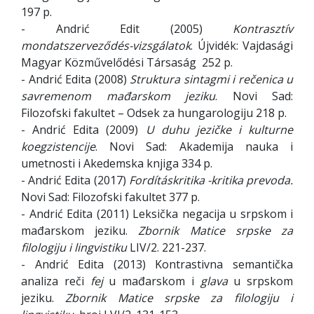
197 p.
- Andrić Edit (2005)
Kontrasztív
mondatszerveződés-vizsgálatok
. Újvidék: Vajdasági
Magyar Közművelődési Társaság 252 p.
- Andrić Edita (2008)
Struktura sintagmi i rečenica u
savremenom mađarskom jeziku
. Novi Sad:
Filozofski fakultet – Odsek za hungarologiju 218 p.
- Andrić Edita (2009)
U duhu jezičke i kulturne
koegzistencije
. Novi Sad: Akademija nauka i
umetnosti i Akedemska knjiga 334 p.
- Andrić Edita (2017)
Fordításkritika -
kritika prevoda.
Novi Sad: Filozofski fakultet 377 p.
- Andrić Edita (2011) Leksička negacija u srpskom i
mađarskom jeziku.
Zbornik Matice srpske za
filologiju i lingvistiku
LIV/2. 221-237.
- Andrić Edita (2013) Kontrastivna semantička
analiza reči
fej
u mađarskom i
glava
u srpskom
jeziku.
Zbornik Matice srpske za filologiju i