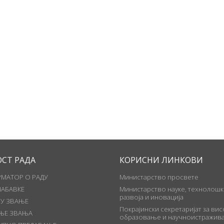
ОСТ РАДА
КОРИСНИ ЛИНКОВИ
МАТОР О РАДУ
Министарство просвете
НАБАВКЕ
Министарство науке, технолошк
развоја и иновација
 У ЗВАЊЕ
Покрајински секретаријат за ви
ЊЕ ЗВАЊА
образовање и научноистражива