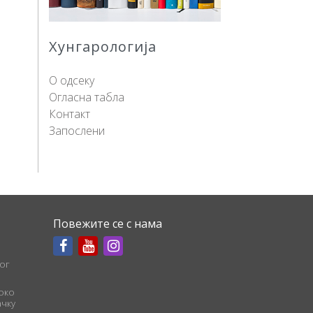
Хунгарологија
О одсеку
Огласна табла
Контакт
Запослени
Повежите се с нама
ог
соко
чку