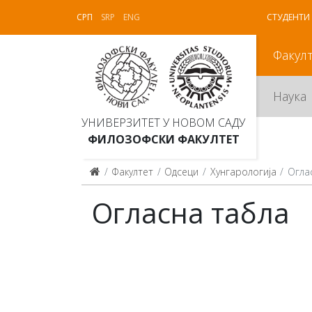
СРП
SRP
ENG
СТУДЕНТИ
Факул
Наука
УНИВЕРЗИТЕТ У НОВОМ САДУ
ФИЛОЗОФСКИ ФАКУЛТЕТ
Факултет
Одсеци
Хунгарологија
Огла
Огласна табла