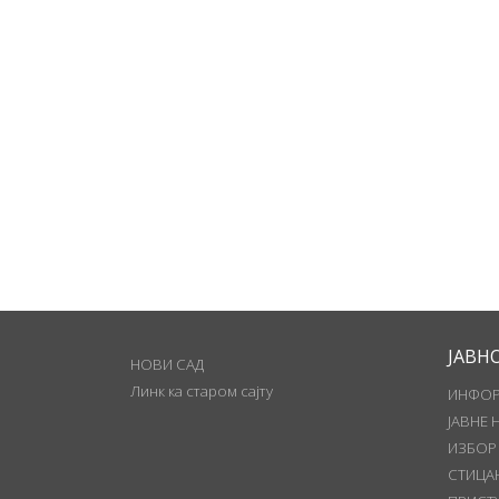
ЈАВН
НОВИ САД
Линк ка старом сајту
ИНФОР
ЈАВНЕ 
ИЗБОР
СТИЦА