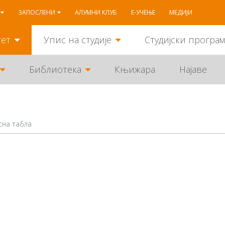
ЗАПОСЛЕНИ
АЛУМНИ КЛУБ
Е-УЧЕЊЕ
МЕДИЈИ
тет
Упис на студије
Студијски програ
Библиотека
Књижара
Најаве
сна табла