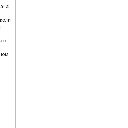
ачи:
школи
и
вако“
еном