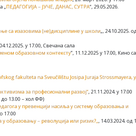
а „
ПЕДАГОГИЈА – ЈУЧЕ, ДАНАС, СУТРА
“, 29.05.2026.
ње са изазовима (не)дисциплине у школи
„, 24.10.2025. о
 04.12.2025. у 17.00, Свечана сала
еменом образовном контексту
”, 11.12.2025 у 17.00, Кино с
fskog fakulteta na Sveučilištu Josipa Juraja Strossmayera, у
ктивизма за професионални развој“
, 21.11.2024. у 17.00
0 до 13.00 – хол ФФ)
едагога у превенцији насиља у систему образовања и
до 17.00
 у образовању – револуција или ризик?
„
, 14.03.2024. од 