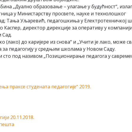
ибина „Дуално образовање – улагање у будућност“, излаг
тница у Министарству просвете, науке и технолошког
Сад; Тања Уљаревић, педагошкиња у Електротехничкој 
о Каспер, директор дирекције за оперативу у компаниј
 Сад.
о (лако) до каријере из снова“ и „Учити је лако, може с
а за педагогију у средњим школама у Новом Саду.
гли сто под називом „Позиционирање педагога у саврем
ња праксе студената педагогије“ 2019.
ји 20.11.2018.
мпешта