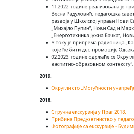
11.2022. године реализована је тр
Весна Радуловић, педагошка саве
развоја у Школској управи Нови 
„Михајло Пупин“, Нови Сад и Марк
„Енерготехника Јужна Бачка“, Нови
У току је припрема радионица „Как
које ће бити део промоције Одсек
02.2023. године одржаће се Окру
васпитно-образовном контексту“.
2019.
Округли сто „Могућности унапређе
2018.
Стручна екскурзија у Праг 2018.
Трибина Предузетниство у педагоги
Фотографије са екскурзије - Буди