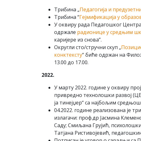
Трибина „
Педагогија и предузетни
Трибина “
Гејмификација у образо
У оквиру рада Педагошког Центра,
одржале
радионице у средњим ш
каријере из снова”.
Округли сто/стручни скуп „
Позици
конктексту
“ биће одржан на Филоз
13.00 до 17.00.
2022.
У марту 2022. године у оквиру про
привредно технолошки развој (ЦЕ
ја тинејџер“ са најбољим средњо
04.2022. године реализована је тр
излагачи: проф.др Јасмина Клемен
Саду; Смиљана Грујић, психолошк
Татјана Ристивојевић, педагошки
Потписан је уговор о сарадњи са