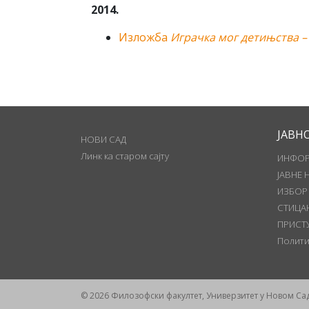
2014.
Изложба
Играчка мог детињства – 
ЈАВН
НОВИ САД
Линк ка старом сајту
ИНФОР
ЈАВНЕ 
ИЗБОР
СТИЦА
ПРИСТ
Полити
© 2026 Филозофски факултет, Универзитет у Новом Са