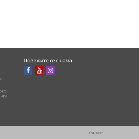
Повежите се с нама
ог
соко
чку
Контакт