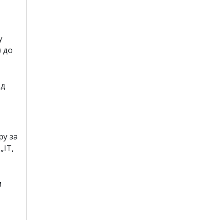
у
) до
од
ру за
„IT,
м