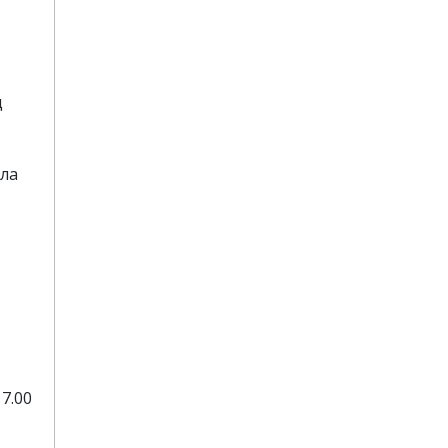
д
ала
17.00