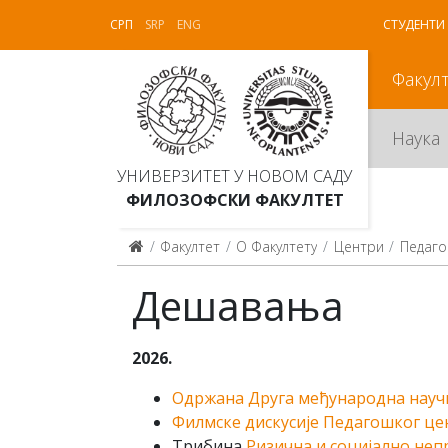
СРП
SRP
ENG
СТУДЕНТИ
Факул
Наука
УНИВЕРЗИТЕТ У НОВОМ САДУ
ФИЛОЗОФСКИ ФАКУЛТЕТ
Факултет
О Факултету
Центри
Пeдaгo
Дешавања
2026.
Oдржана Друга међународна научна
Филмске дискусије Педагошког цент
Трибина
Ризична и социјално не