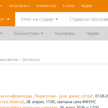
ЗАПОСЛЕНИ
АЛУМНИ КЛУБ
Е-УЧЕЊЕ
МЕДИЈИ
тет
Упис на студије
Студијски програ
Библиотека
Књижара
Најаве
шки цeнтaр
Дешавања
 конференција „Педагогија – јуче, данас, сутра“
, 01.06.
ра (Radical)
, 28. април, 17.00, свечана сала ФФУНС
прилагођена понашања младих
, 26. март 2026. у 17.00