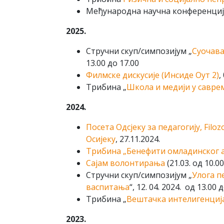
Међународна научна конференциј
2025.
Стручни скуп/симпозијум „
Суочава
13.00 до 17.00
Филмске дискусије (Инсиде Оут 2)
,
Трибина „
Школа и медији у савр
2024.
Посета Одсјеку за педагогију, Filozo
Осијеку
, 27.11.2024.
Трибина „Бенефити омладинског а
Сајам волонтирања
(21.03. од 10.0
Стручни скуп/симпозијум „
Улога п
васпитања
“, 12. 04. 2024. од 13.00 
Трибина „
Вештачка интелигенција
2023.