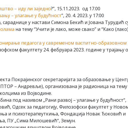
штво – иду ли заједно
?”, 15.11.2023. од 17.00
вању – улагање у будућност
”, 20. 4. 2023. у 17:00
 сараднице у настави Симона Бекић и Јована Турудић с
колама
на тему “Учити је лако, може свако” и “Како (лако
онирање педагога у савременом васпитно-образовном
офском факултету 24. фебруара 2023. године у трајању 
јекта Покрајинског секретаријата за образовање у Цент
ПТОР – Андревље), организована је радионица на тему 
школцима из Војводине.
ибина под називом „Рани развој – улагање у будућност“,
овић, Одсек за педагогију, Филозофски факултет у Ново
иња и психотерапеуткиња, Фондација Новак Ђоковић и
ња, ПУ „Сима Милошевић“, Земун.
 Педагошким друштвом Војводине.