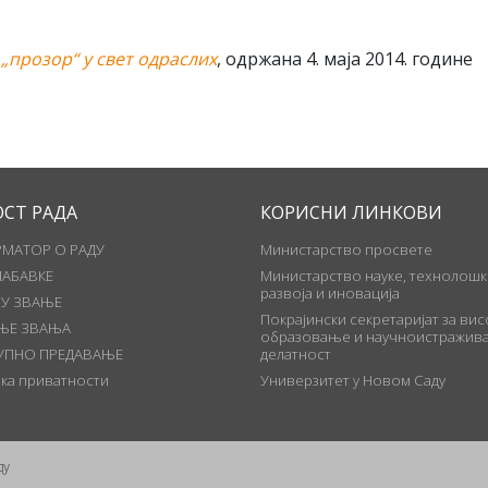
„прозор“ у свет одраслих
, одржана 4. маја 2014. године
ОСТ РАДА
КОРИСНИ ЛИНКОВИ
МАТОР О РАДУ
Министарство просвете
НАБАВКЕ
Министарство науке, технолошк
развоја и иновација
 У ЗВАЊЕ
Покрајински секретаријат за ви
ЊЕ ЗВАЊА
образовање и научноистражива
УПНО ПРЕДАВАЊЕ
делатност
ка приватности
Универзитет у Новом Саду
ду