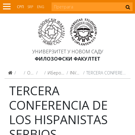
СРП
SRP
ENG
УНИВЕРЗИТЕТ У НОВОМ САДУ
ФИЛОЗОФСКИ ФАКУЛТЕТ
Факултет
О Факултету
Центри
Ибероамерички центар
INVESTIGACIONES
TERCERA CONFERENCIA DE LOS HISPANISTAS SERBIOS
TERCERA
CONFERENCIA DE
LOS HISPANISTAS
SERBIOS