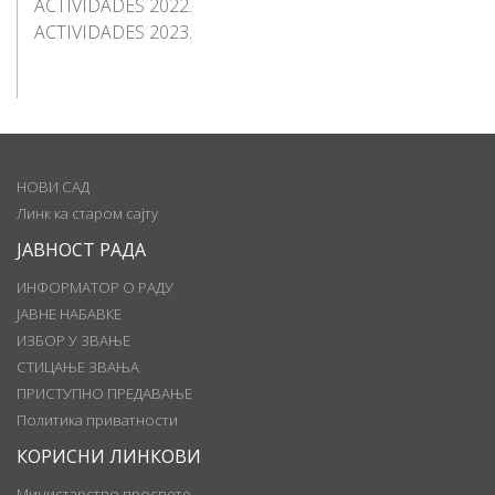
ACTIVIDADES 2022.
ACTIVIDADES 2023.
НОВИ САД
Линк ка старом сајту
ЈАВНОСТ РАДА
ИНФОРМАТОР О РАДУ
ЈАВНЕ НАБАВКЕ
ИЗБОР У ЗВАЊЕ
СТИЦАЊЕ ЗВАЊА
ПРИСТУПНО ПРЕДАВАЊЕ
Политика приватности
КОРИСНИ ЛИНКОВИ
Министарство просвете