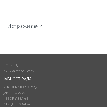
Истраживачи
НОВИ САД
Линк ка старом сајту
ЈАВНОСТ РАДА
ИНФОРМАТОР О РАДУ
ЈАВНЕ НАБАВКЕ
ИЗБОР У ЗВАЊЕ
СТИЦАЊЕ ЗВАЊА