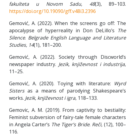
fakulteta u Novom Sadu, 48
(3), 89–103.
https://doi.org/10.19090/gff.v48i3.2396
Gemović, A. (2022). When the screens go off: The
apocalypse of hyperreality in Don DeLillo’s
The
Silence
.
Belgrade English Language and Literature
Studies, 14
(1), 181–200.
Gemović, A. (2022). Society through Discworld’s
newspaper industry.
Jezik, književnost i industrija,
11–25.
Gemović, A. (2020). Toying with literature:
Wyrd
Sisters
as a means of parodying Shakespeare’s
works.
Jezik, književnost i igra
, 118–133.
Gemovic, A. M. (2019). From captivity to bestiality:
Feminist subversion of fairy-tale female characters
in Angela Carter’s
The Tiger’s Bride
.
Reči
, (12), 100–
116.