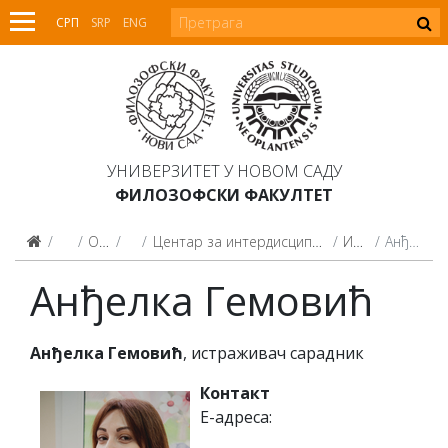
СРП
SRP
ENG
УНИВЕРЗИТЕТ У НОВОМ САДУ
ФИЛОЗОФСКИ ФАКУЛТЕТ
Факултет
О Факултету
Центри
Центар за интердисциплинарна истраживања и развој истраживача
Истраживачи
Анђелка Гемовић
Анђелка Гемовић
Анђелка Гемовић
, истраживач сарадник
Контакт
Е-адреса: