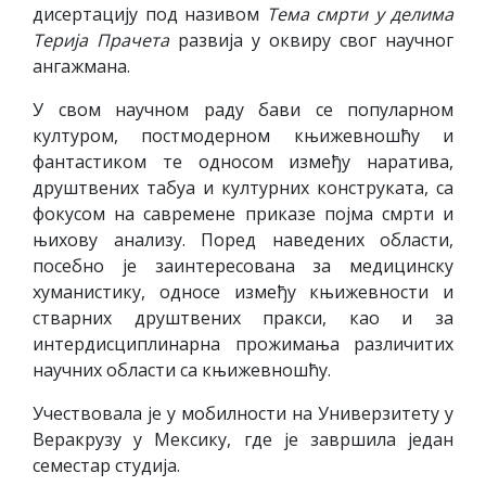
дисертацију под називом
Тема смрти у делима
Терија Прачета
развија у оквиру свог научног
ангажмана.
У свом научном раду бави се популарном
културом, постмодерном књижевношћу и
фантастиком те односом између наратива,
друштвених табуа и културних конструката, са
фокусом на савремене приказе појма смрти и
њихову анализу. Поред наведених области,
посебно је заинтересована за медицинску
хуманистику, односе између књижевности и
стварних друштвених пракси, као и за
интердисциплинарна прожимања различитих
научних области са књижевношћу.
Учествовала је у мобилности на Универзитету у
Веракрузу у Мексику, где је завршила један
семестар студија.