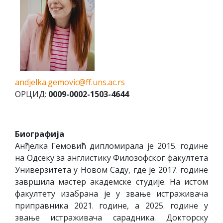
andjelka.gemovic@ff.uns.ac.rs
ОРЦИД:
0009-0002-1503-4644
Биографија
Анђелка Гемовић дипломирала је 2015. године
на Одсеку за англистику Филозофског факултета
Универзитета у Новом Саду, где је 2017. године
завршила мастер академске студије. На истом
факултету изабрана је у звање истраживача
приправника 2021. године, а 2025. године у
звање истраживача сарадника. Докторску