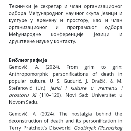
Технички је секретар и члан организационог
одбора Међународног научног скупа Језици и
културе у времену и простору, као и члан
организационог и програмског одбора
Међународне конференције Језици и
друштвене науке у контакту.
Библиографија
Gemović, A. (2024). From grim to grin:
Anthropomorphic personifications of death in
popular culture. U S. Gudurić, J. Dražić, & M.
Stefanović (Ur.),
Jezici i kulture u vremenu i
prostoru XI
(110–120). Novi Sad: Univerzitet u
Novom Sadu.
Gemović, A. (2024). The nostalgia behind the
deconstruction of death and its personification in
Terry Pratchett’s Discworld.
Godišnjak Filozofskog