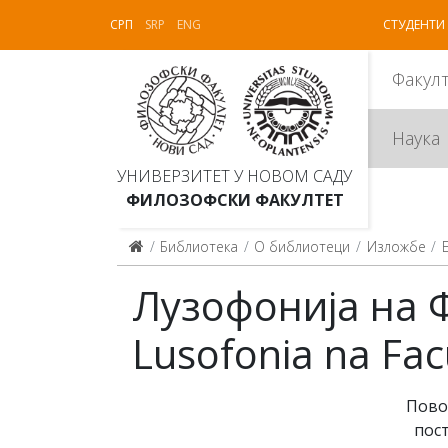
СРП
SRP
ENG
СТУДЕНТИ
Факул
Наука
УНИВЕРЗИТЕТ У НОВОМ САДУ
ФИЛОЗОФСКИ ФАКУЛТЕТ
Библиотека
О библиотеци
Изложбе
Лузофонија на 
Lusofonia na Fac
Пово
пос