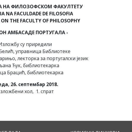
А НА ФИЛОЗОФСКОМ ФАКУЛТЕТУ
A NA FACULDADE DE FILOSOFIA
ON THE FACULTY OF PHILOSOPHY
ОН АМБАСАДЕ ПОРТУГАЛА -
Изложбу су приредили
Белић, управница Библиотеке
рињо, лекторка за португалски језик
љ
ана Ћук, библиотекарка
ца Брацић, библиотекарка
да, 26. септембар 2018.
зложбени хол, 1. спрат