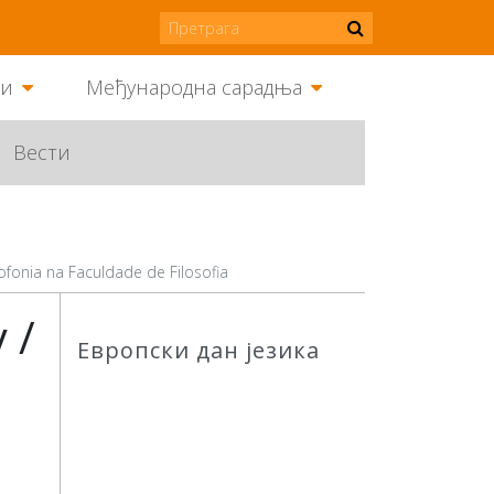
ми
Међународна сарадња
Вести
onia na Faculdade de Filosofia
 /
Европски дан језика