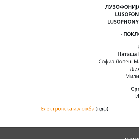
ЛУЗОФОНИЈ
LUSOFONI
LUSOPHONY 
- ПОКЛ
Наташа 
Софиа Лопеш Ма
Љи
Мили
Сре
И
Електронска изложба
(пдф)