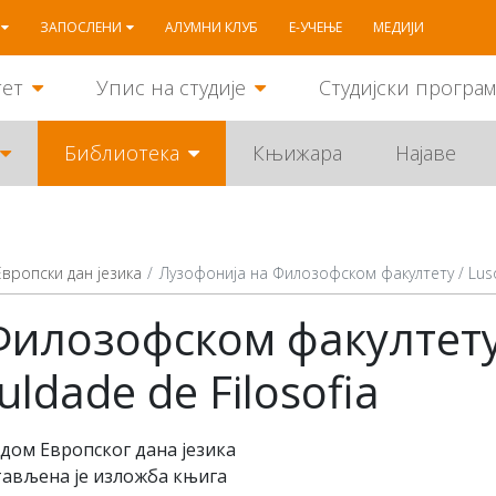
ЗАПОСЛЕНИ
АЛУМНИ КЛУБ
Е-УЧЕЊЕ
МЕДИЈИ
тет
Упис на студије
Студијски програ
Библиотека
Књижара
Најаве
Европски дан језика
Лузофонија на Филозофском факултету / Lusof
Филозофском факултету
uldade de Filosofia
дом Европског дана језика
тав
љ
ена је изложба књига