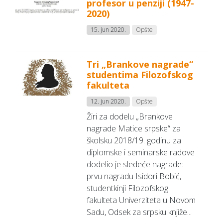
profesor u penziji (1947-
2020)
15. jun 2020.
Opšte
Tri „Brankove nagrade“
studentima Filozofskog
fakulteta
12. jun 2020.
Opšte
Žiri za dodelu „Brankove
nagrade Matice srpske“ za
školsku 2018/19. godinu za
diplomske i seminarske radove
dodelio je sledeće nagrade:
prvu nagradu Isidori Bobić,
studentkinji Filozofskog
fakulteta Univerziteta u Novom
Sadu, Odsek za srpsku knjiže...