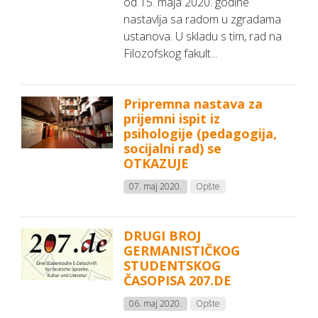
od 15. maja 2020. godine
nastavlja sa radom u zgradama
ustanova. U skladu s tim, rad na
Filozofskog fakult...
Pripremna nastava za
prijemni ispit iz
psihologije (pedagogija,
socijalni rad) se
OTKAZUJE
07. maj 2020.
Opšte
DRUGI BROJ
GERMANISTIČKOG
STUDENTSKOG
ČASOPISA 207.DE
06. maj 2020.
Opšte