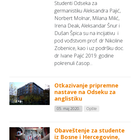
Studenti Odseka za
germanistiku Aleksandra Pajić,
Norbert Molnar, Milana Milić,
Irena Deak, Aleksandar Šnur i
Dušan Špica su na incijativu i
pod vođstvom prof. dr Nikoline
Zobenice, kao i uz podršku doc.
dr Ivane Pajić 2019. godine
pokrenuli časop...
Otkazivanje pripremne
nastave na Odseku za
anglistiku
05. maj 2020.
Opšte
Obaveštenje za studente
iz Bosne i Hercegovine,