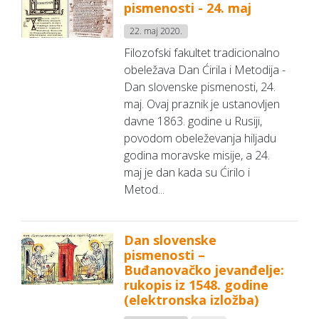
pismenosti - 24. maj
22. maj 2020.
Filozofski fakultet tradicionalno
obeležava Dan Ćirila i Metodija -
Dan slovenske pismenosti, 24.
maj. Ovaj praznik je ustanovljen
davne 1863. godine u Rusiji,
povodom obeleževanja hiljadu
godina moravske misije, a 24.
maj je dan kada su Ćirilo i
Metod...
Dan slovenske
pismenosti –
Buđanovačko jevanđelje:
rukopis iz 1548. godine
(elektronska izložba)