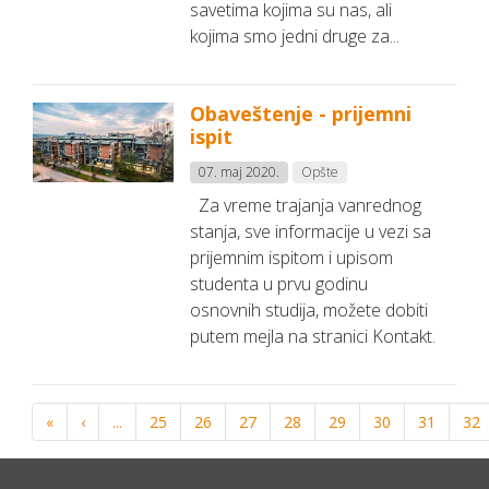
savetima kojima su nas, ali
kojima smo jedni druge za...
Obaveštenje - prijemni
ispit
07. maj 2020.
Opšte
Za vreme trajanja vanrednog
stanja, sve informacije u vezi sa
prijemnim ispitom i upisom
studenta u prvu godinu
osnovnih studija, možete dobiti
putem mejla na stranici Kontakt.
«
‹
...
25
26
27
28
29
30
31
32