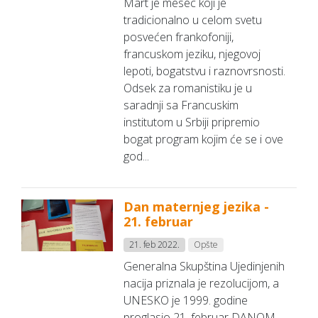
Mart je mesec koji je
tradicionalno u celom svetu
posvećen frankofoniji,
francuskom jeziku, njegovoj
lepoti, bogatstvu i raznovrsnosti.
Odsek za romanistiku je u
saradnji sa Francuskim
institutom u Srbiji pripremio
bogat program kojim će se i ove
god...
Dan maternjeg jezika -
21. februar
21. feb 2022.
Opšte
Generalna Skupština Ujedinjenih
nacija priznala je rezolucijom, a
UNESKO je 1999. godine
proglasio 21. februar DANOM