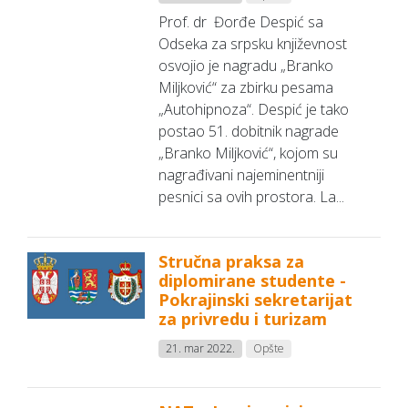
Prof. dr Đorđe Despić sa
Odseka za srpsku književnost
osvojio je nagradu „Branko
Miljković“ za zbirku pesama
„Autohipnoza“. Despić je tako
postao 51. dobitnik nagrade
„Branko Miljković“, kojom su
nagrađivani najeminentniji
pesnici sa ovih prostora. La...
Stručna praksa za
diplomirane studente -
Pokrajinski sekretarijat
za privredu i turizam
21. mar 2022.
Opšte