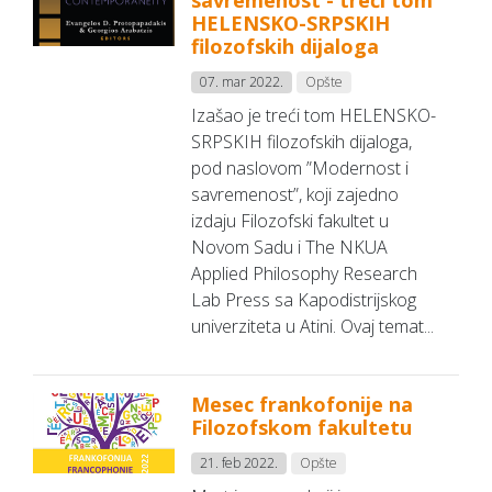
savremenost - treći tom
HELENSKO-SRPSKIH
filozofskih dijaloga
07. mar 2022.
Opšte
Izašao je treći tom HELENSKO-
SRPSKIH filozofskih dijaloga,
pod naslovom ”Modernost i
savremenost”, koji zajedno
izdaju Filozofski fakultet u
Novom Sadu i The NKUA
Applied Philosophy Research
Lab Press sa Kapodistrijskog
univerziteta u Atini. Ovaj temat...
Mesec frankofonije na
Filozofskom fakultetu
21. feb 2022.
Opšte