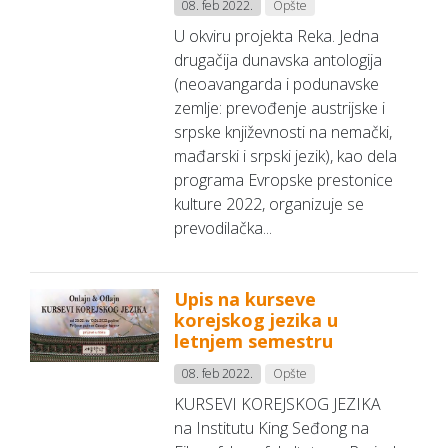
08. feb 2022.
Opšte
U okviru projekta Reka. Jedna
drugačija dunavska antologija
(neoavangarda i podunavske
zemlje: prevođenje austrijske i
srpske književnosti na nemački,
mađarski i srpski jezik), kao dela
programa Evropske prestonice
kulture 2022, organizuje se
prevodilačka...
Upis na kurseve
korejskog jezika u
letnjem semestru
08. feb 2022.
Opšte
KURSEVI KOREJSKOG JEZIKA
na Institutu King Seđong na