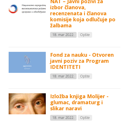
NAT – Javni pozivi za
izbor članova,
recenzenata i članova
komisije koja odlučuje po
žalbama
18. mar 2022.
Opšte
Fond za nauku - Otvoren
javni poziv za Program
IDENTITETI
18. mar 2022.
Opšte
Izložba knjiga Molijer -
glumac, dramaturg i
slikar naravi
18. mar 2022.
Opšte