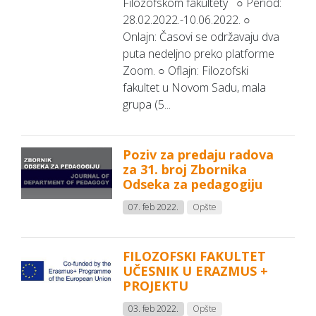
Filozofskom fakultety ○ Period:
28.02.2022.-10.06.2022. ○
Onlajn: Časovi se održavaju dva
puta nedeljno preko platforme
Zoom. ○ Oflajn: Filozofski
fakultet u Novom Sadu, mala
grupa (5...
Poziv za predaju radova
za 31. broj Zbornika
Odseka za pedagogiju
07. feb 2022.
Opšte
FILOZOFSKI FAKULTET
UČESNIK U ERAZMUS +
PROJEKTU
03. feb 2022.
Opšte