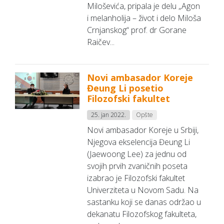
Miloševića, pripala je delu „Agon
i melanholija – život i delo Miloša
Crnjanskog“ prof. dr Gorane
Raičev...
Novi ambasador Koreje
Đeung Li posetio
Filozofski fakultet
25. jan 2022.
Opšte
Novi ambasador Koreje u Srbiji,
Njegova ekselencija Đeung Li
(Jaewoong Lee) za jednu od
svojih prvih zvaničnih poseta
izabrao je Filozofski fakultet
Univerziteta u Novom Sadu. Na
sastanku koji se danas održao u
dekanatu Filozofskog fakulteta,