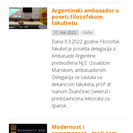
Argentinski ambasador u
poseti Filozofskom
fakultetu
11. mar 2022.
Opšte
Dana 9.3.2022. godine Filozofski
fakultet je posetila delegacija iz
Ambasade Argentine
predvođena Nj.E. Osvaldom
Marsikom, ambasadorom.
Delegacija se sastala sa
dekanicom fakulteta, prof. dr
Ivanom Živančević-Sekeruš i
predstavnicima lektorata za
špansk...
Modernost i