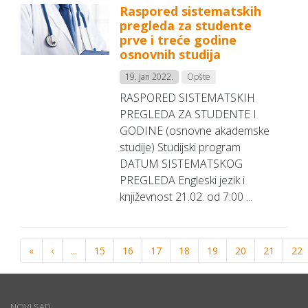
Raspored sistematskih
pregleda za studente
prve i treće godine
osnovnih studija
19. jan 2022.
Opšte
RASPORED SISTEMATSKIH
PREGLEDA ZA STUDENTE I
GODINE (osnovne akademske
studije) Studijski program
DATUM SISTEMATSKOG
PREGLEDA Engleski jezik i
književnost 21.02. od 7:00 ...
«
‹
...
15
16
17
18
19
20
21
22
NOVI SAD