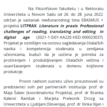
Na Filozofskom fakultetu i u Rektoratu
Univerziteta u Novom Sadu od 26. do 28. juna 2022.
održan je sastanak međunarodnog tima ERASMUS +
projekta
LITPRAX
:
Literature
in
praxis
:
Professional
challenges
of
reading
,
translating
and
editing
in
digital
age
(2021-1-SI01-KA220-HED-000023037).
Projekat je osmišljen na osnovu sagledavanja čitalačkih
navika i kompetencija studenata u zemljama
učesnicama, budući da je uočena je potreba za
proširenjem i produbljivanjem čitalačkih veština i
usavršavanjem studenata u domenu književne
produkcije.
Prvom radnom susretu uživo prisustvovali su
predstavnici svih pet partnerskih institucija: prof. dr
Maja Šabec (koordinatorka Projekta), prof. dr Branka
Kalenić Ramšak i Marjeta Prelesnik Drozg sa
Univerziteta u Ljubljani (Slovenija), prof. dr Ilinka Ilijan i