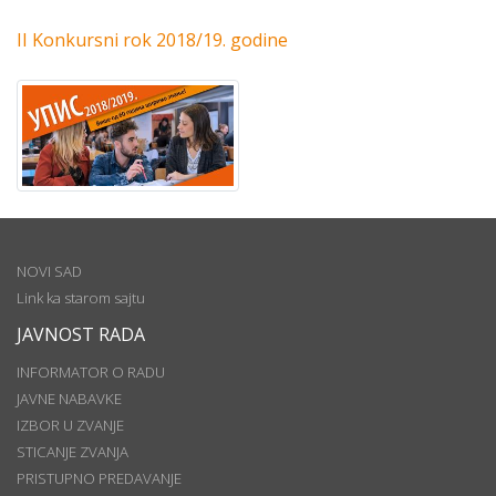
II Konkursni rok 2018/19. godine
NOVI SAD
Link ka starom sajtu
JAVNOST RADA
INFORMATOR O RADU
JAVNE NABAVKE
IZBOR U ZVANJE
STICANJE ZVANJA
PRISTUPNO PREDAVANJE