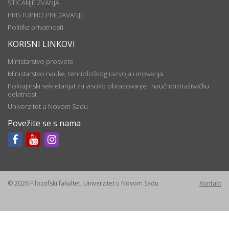
STICANJE ZVANJA
PRISTUPNO PREDAVANJE
Politika privatnosti
KORISNI LINKOVI
Ministarstvo prosvete
Ministarstvo nauke, tehnološkog razvoja i inovacija
Pokrajinski sekretarijat za visoko obrazovanje i naučnoistraživačku
delatnost
Univerzitet u Novom Sadu
Povežite se s nama
© 2026 Filozofski fakultet, Univerzitet u Novom Sadu
Kontakt